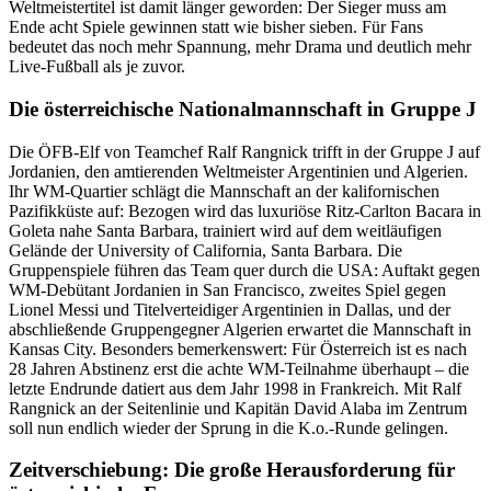
Weltmeistertitel ist damit länger geworden: Der Sieger muss am
Ende acht Spiele gewinnen statt wie bisher sieben. Für Fans
bedeutet das noch mehr Spannung, mehr Drama und deutlich mehr
Live-Fußball als je zuvor.
Die österreichische Nationalmannschaft in Gruppe J
Die ÖFB-Elf von Teamchef Ralf Rangnick trifft in der Gruppe J auf
Jordanien, den amtierenden Weltmeister Argentinien und Algerien.
Ihr WM-Quartier schlägt die Mannschaft an der kalifornischen
Pazifikküste auf: Bezogen wird das luxuriöse Ritz-Carlton Bacara in
Goleta nahe Santa Barbara, trainiert wird auf dem weitläufigen
Gelände der University of California, Santa Barbara. Die
Gruppenspiele führen das Team quer durch die USA: Auftakt gegen
WM-Debütant Jordanien in San Francisco, zweites Spiel gegen
Lionel Messi und Titelverteidiger Argentinien in Dallas, und der
abschließende Gruppengegner Algerien erwartet die Mannschaft in
Kansas City. Besonders bemerkenswert: Für Österreich ist es nach
28 Jahren Abstinenz erst die achte WM-Teilnahme überhaupt – die
letzte Endrunde datiert aus dem Jahr 1998 in Frankreich. Mit Ralf
Rangnick an der Seitenlinie und Kapitän David Alaba im Zentrum
soll nun endlich wieder der Sprung in die K.o.-Runde gelingen.
Zeitverschiebung: Die große Herausforderung für