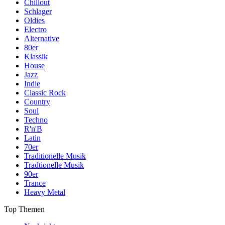
Chillout
Schlager
Oldies
Electro
Alternative
80er
Klassik
House
Jazz
Indie
Classic Rock
Country
Soul
Techno
R'n'B
Latin
70er
Traditionelle Musik
Tradtionelle Musik
90er
Trance
Heavy Metal
Top Themen