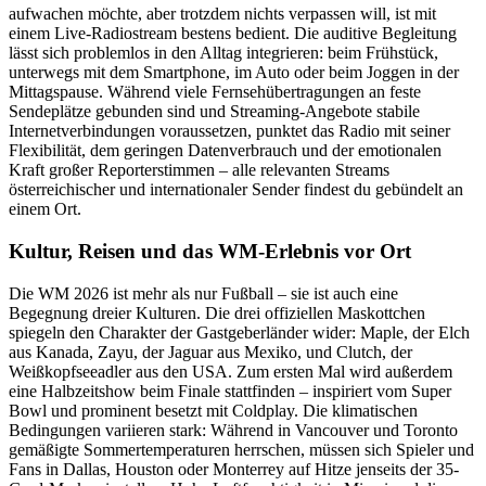
aufwachen möchte, aber trotzdem nichts verpassen will, ist mit
einem Live-Radiostream bestens bedient. Die auditive Begleitung
lässt sich problemlos in den Alltag integrieren: beim Frühstück,
unterwegs mit dem Smartphone, im Auto oder beim Joggen in der
Mittagspause. Während viele Fernsehübertragungen an feste
Sendeplätze gebunden sind und Streaming-Angebote stabile
Internetverbindungen voraussetzen, punktet das Radio mit seiner
Flexibilität, dem geringen Datenverbrauch und der emotionalen
Kraft großer Reporterstimmen – alle relevanten Streams
österreichischer und internationaler Sender findest du gebündelt an
einem Ort.
Kultur, Reisen und das WM-Erlebnis vor Ort
Die WM 2026 ist mehr als nur Fußball – sie ist auch eine
Begegnung dreier Kulturen. Die drei offiziellen Maskottchen
spiegeln den Charakter der Gastgeberländer wider: Maple, der Elch
aus Kanada, Zayu, der Jaguar aus Mexiko, und Clutch, der
Weißkopfseeadler aus den USA. Zum ersten Mal wird außerdem
eine Halbzeitshow beim Finale stattfinden – inspiriert vom Super
Bowl und prominent besetzt mit Coldplay. Die klimatischen
Bedingungen variieren stark: Während in Vancouver und Toronto
gemäßigte Sommertemperaturen herrschen, müssen sich Spieler und
Fans in Dallas, Houston oder Monterrey auf Hitze jenseits der 35-