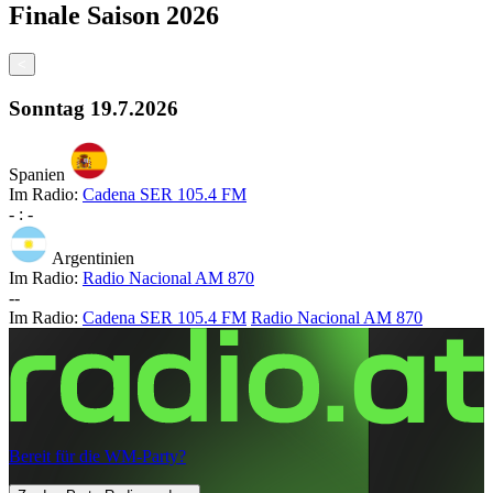
Finale
Saison
2026
<
Sonntag
19.7.2026
Spanien
Im Radio:
Cadena SER 105.4 FM
-
:
-
Argentinien
Im Radio:
Radio Nacional AM 870
-
-
Im Radio:
Cadena SER 105.4 FM
Radio Nacional AM 870
Bereit für die WM-Party?