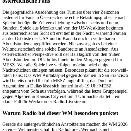
österreichische Fans
Die geografische Ausdehnung des Turniers über vier Zeitzonen
bedeutet für Fans in Österreich eine echte Belastungsprobe. Je nach
Spielort beträgt die Zeitverschiebung zwischen sechs und neun
Stunden. Spiele aus Mexiko und von der US-Westküste beginnen
aus österreichischer Sicht oft erst tief in der Nacht, während Partien
an der Ostküste der USA und in Kanada noch in vertretbaren
Abendstunden angepfiffen werden. Nie zuvor gab es bei einer
Weltmeisterschaft eine solche Bandbreite an Anstoßzeiten: Aus
österreichischer Perspektive rollt der Ball täglich von den frühen
Abendstunden um 18 Uhr bis hinein in den Morgen gegen 6 Uhr
MESZ. Wer alle Spiele live verfolgen möchte, wird einige
Nachtschichten einlegen müssen. Besonders pikant für die rot-weiß-
roten Fans: Das WM-Auftaktspiel gegen Jordanien in San Francisco
wird bereits um 6 Uhr früh MESZ angepfiffen, das Duell mit
Argentinien in Dallas lässt sich immerhin ab 19 Uhr MESZ
entspannt vom Sofa aus verfolgen, während das letzte Gruppenspiel
gegen Algerien in Kansas City erst um 4 Uhr nachts startet – ein
klarer Fall für Wecker oder Radio-Livestream.
Warum Radio bei dieser WM besonders punktet
Gerade die außergewöhnlichen Anstoßzeiten machen die WM 2026
zu einer Weltmeisterschaft für Radiohörer. Wer nachts nicht