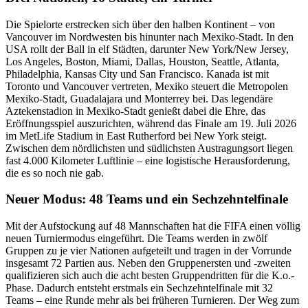
Die Spielorte erstrecken sich über den halben Kontinent – von
Vancouver im Nordwesten bis hinunter nach Mexiko-Stadt. In den
USA rollt der Ball in elf Städten, darunter New York/New Jersey,
Los Angeles, Boston, Miami, Dallas, Houston, Seattle, Atlanta,
Philadelphia, Kansas City und San Francisco. Kanada ist mit
Toronto und Vancouver vertreten, Mexiko steuert die Metropolen
Mexiko-Stadt, Guadalajara und Monterrey bei. Das legendäre
Aztekenstadion in Mexiko-Stadt genießt dabei die Ehre, das
Eröffnungsspiel auszurichten, während das Finale am 19. Juli 2026
im MetLife Stadium in East Rutherford bei New York steigt.
Zwischen dem nördlichsten und südlichsten Austragungsort liegen
fast 4.000 Kilometer Luftlinie – eine logistische Herausforderung,
die es so noch nie gab.
Neuer Modus: 48 Teams und ein Sechzehntelfinale
Mit der Aufstockung auf 48 Mannschaften hat die FIFA einen völlig
neuen Turniermodus eingeführt. Die Teams werden in zwölf
Gruppen zu je vier Nationen aufgeteilt und tragen in der Vorrunde
insgesamt 72 Partien aus. Neben den Gruppenersten und -zweiten
qualifizieren sich auch die acht besten Gruppendritten für die K.o.-
Phase. Dadurch entsteht erstmals ein Sechzehntelfinale mit 32
Teams – eine Runde mehr als bei früheren Turnieren. Der Weg zum