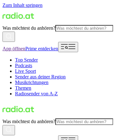
Zum Inhalt springen
Was möchtest du anhören?
App öffnen
Prime entdecken
Top Sender
Podcasts
Live Sport
Sender aus deiner Region
Musikrichtungen
Themen
Radiosender von A-Z
Was möchtest du anhören?