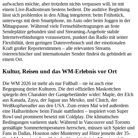
aufwachen möchte, aber trotzdem nichts verpassen will, ist mit
einem Live-Radiostream bestens bedient. Die auditive Begleitung
lässt sich problemlos in den Alltag integrieren: beim Frühstück,
unterwegs mit dem Smartphone, im Auto oder beim Joggen in der
Mittagspause. Während viele Fernsehübertragungen an feste
Sendeplätze gebunden sind und Streaming-Angebote stabile
Internetverbindungen voraussetzen, punktet das Radio mit seiner
Flexibilität, dem geringen Datenverbrauch und der emotionalen
Kraft großer Reporterstimmen – alle relevanten Streams
österreichischer und internationaler Sender findest du gebündelt an
einem Ort.
Kultur, Reisen und das WM-Erlebnis vor Ort
Die WM 2026 ist mehr als nur Fußball – sie ist auch eine
Begegnung dreier Kulturen. Die drei offiziellen Maskottchen
spiegeln den Charakter der Gastgeberländer wider: Maple, der Elch
aus Kanada, Zayu, der Jaguar aus Mexiko, und Clutch, der
Weißkopfseeadler aus den USA. Zum ersten Mal wird außerdem
eine Halbzeitshow beim Finale stattfinden – inspiriert vom Super
Bowl und prominent besetzt mit Coldplay. Die klimatischen
Bedingungen variieren stark: Während in Vancouver und Toronto
gemäßigte Sommertemperaturen herrschen, müssen sich Spieler und
Fans in Dallas, Houston oder Monterrey auf Hitze jenseits der 35-