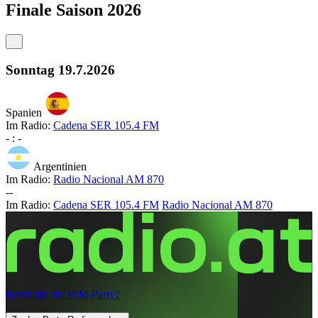
Finale
Saison
2026
<
Sonntag
19.7.2026
Spanien
Im Radio:
Cadena SER 105.4 FM
-
:
-
Argentinien
Im Radio:
Radio Nacional AM 870
-
-
Im Radio:
Cadena SER 105.4 FM
Radio Nacional AM 870
Bereit für die WM-Party?