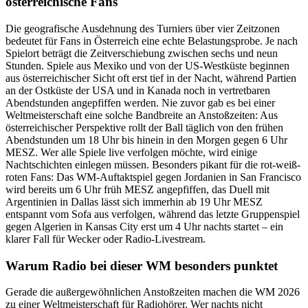
österreichische Fans
Die geografische Ausdehnung des Turniers über vier Zeitzonen
bedeutet für Fans in Österreich eine echte Belastungsprobe. Je nach
Spielort beträgt die Zeitverschiebung zwischen sechs und neun
Stunden. Spiele aus Mexiko und von der US-Westküste beginnen
aus österreichischer Sicht oft erst tief in der Nacht, während Partien
an der Ostküste der USA und in Kanada noch in vertretbaren
Abendstunden angepfiffen werden. Nie zuvor gab es bei einer
Weltmeisterschaft eine solche Bandbreite an Anstoßzeiten: Aus
österreichischer Perspektive rollt der Ball täglich von den frühen
Abendstunden um 18 Uhr bis hinein in den Morgen gegen 6 Uhr
MESZ. Wer alle Spiele live verfolgen möchte, wird einige
Nachtschichten einlegen müssen. Besonders pikant für die rot-weiß-
roten Fans: Das WM-Auftaktspiel gegen Jordanien in San Francisco
wird bereits um 6 Uhr früh MESZ angepfiffen, das Duell mit
Argentinien in Dallas lässt sich immerhin ab 19 Uhr MESZ
entspannt vom Sofa aus verfolgen, während das letzte Gruppenspiel
gegen Algerien in Kansas City erst um 4 Uhr nachts startet – ein
klarer Fall für Wecker oder Radio-Livestream.
Warum Radio bei dieser WM besonders punktet
Gerade die außergewöhnlichen Anstoßzeiten machen die WM 2026
zu einer Weltmeisterschaft für Radiohörer. Wer nachts nicht