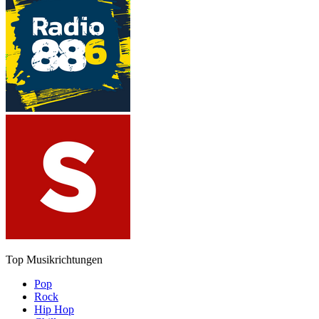
Top Musikrichtungen
Pop
Rock
Hip Hop