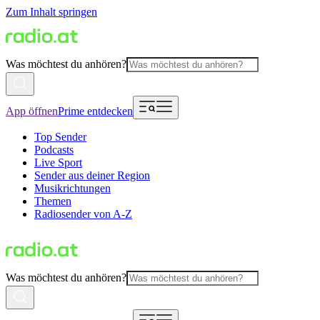
Zum Inhalt springen
Was möchtest du anhören?
App öffnen
Prime entdecken
Top Sender
Podcasts
Live Sport
Sender aus deiner Region
Musikrichtungen
Themen
Radiosender von A-Z
Was möchtest du anhören?