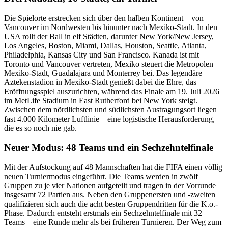
Die Spielorte erstrecken sich über den halben Kontinent – von
Vancouver im Nordwesten bis hinunter nach Mexiko-Stadt. In den
USA rollt der Ball in elf Städten, darunter New York/New Jersey,
Los Angeles, Boston, Miami, Dallas, Houston, Seattle, Atlanta,
Philadelphia, Kansas City und San Francisco. Kanada ist mit
Toronto und Vancouver vertreten, Mexiko steuert die Metropolen
Mexiko-Stadt, Guadalajara und Monterrey bei. Das legendäre
Aztekenstadion in Mexiko-Stadt genießt dabei die Ehre, das
Eröffnungsspiel auszurichten, während das Finale am 19. Juli 2026
im MetLife Stadium in East Rutherford bei New York steigt.
Zwischen dem nördlichsten und südlichsten Austragungsort liegen
fast 4.000 Kilometer Luftlinie – eine logistische Herausforderung,
die es so noch nie gab.
Neuer Modus: 48 Teams und ein Sechzehntelfinale
Mit der Aufstockung auf 48 Mannschaften hat die FIFA einen völlig
neuen Turniermodus eingeführt. Die Teams werden in zwölf
Gruppen zu je vier Nationen aufgeteilt und tragen in der Vorrunde
insgesamt 72 Partien aus. Neben den Gruppenersten und -zweiten
qualifizieren sich auch die acht besten Gruppendritten für die K.o.-
Phase. Dadurch entsteht erstmals ein Sechzehntelfinale mit 32
Teams – eine Runde mehr als bei früheren Turnieren. Der Weg zum