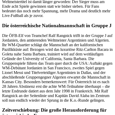
Weltmeistertitel ist damit länger geworden: Der Sieger muss am
Ende acht Spiele gewinnen statt wie bisher sieben. Für Fans
bedeutet das noch mehr Spannung, mehr Drama und deutlich mehr
Live-Fußball als je zuvor.
Die österreichische Nationalmannschaft in Gruppe J
Die ÖFB-Elf von Teamchef Ralf Rangnick trifft in der Gruppe J auf
Jordanien, den amtierenden Weltmeister Argentinien und Algerien.
Ihr WM-Quartier schlägt die Mannschaft an der kalifornischen
Pazifikküste auf: Bezogen wird das luxuriöse Ritz-Carlton Bacara in
Goleta nahe Santa Barbara, trainiert wird auf dem weitläufigen
Gelände der University of California, Santa Barbara. Die
Gruppenspiele führen das Team quer durch die USA: Auftakt gegen
WM-Debütant Jordanien in San Francisco, zweites Spiel gegen
Lionel Messi und Titelverteidiger Argentinien in Dallas, und der
abschließende Gruppengegner Algerien erwartet die Mannschaft in
Kansas City. Besonders bemerkenswert: Für Österreich ist es nach
28 Jahren Abstinenz erst die achte WM-Teilnahme überhaupt – die
letzte Endrunde datiert aus dem Jahr 1998 in Frankreich. Mit Ralf
Rangnick an der Seitenlinie und Kapitän David Alaba im Zentrum
soll nun endlich wieder der Sprung in die K.o.-Runde gelingen.
Zeitverschiebung: Die große Herausforderung für