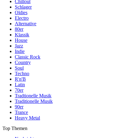
Chillout
Schlager
Oldies
Electro
Alternative
80er
Klassik
House
Jazz
Indie
Classic Rock
Country
Soul
Techno
R'n'B
Latin
70er
Tradtionelle Musik
Traditionelle Musik
90er
Trance
Heavy Metal
Top Themen