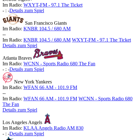
Im Radio:
WXYT-FM - 97.1 The Ticket
-
:
-
Details zum Spiel
San Francisco Giants
Im Radio:
KNBR 104.5 / 680 AM
-
-
Im Radio:
KNBR 104.5 / 680 AM
WXYT-FM - 97.1 The Ticket
Details zum Spiel
Atlanta Braves
Im Radio:
WCNN - Sports Radio 680 The Fan
-
:
-
Details zum Spiel
New York Yankees
Im Radio:
WFAN 66 AM - 101.9 FM
-
-
Im Radio:
WFAN 66 AM - 101.9 FM
WCNN - Sports Radio 680
The Fan
Details zum Spiel
Los Angeles Angels
Im Radio:
KLAA Angels Radio AM 830
-
:
-
Details zum Spiel