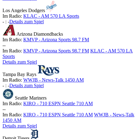
Los Angeles Dodgers
Im Radio:
KLAC - AM 570 LA Sports
-
:
-
Details zum Spiel
Arizona Diamondbacks
Im Radio:
KMVP - Arizona Sports 98.7 FM
-
-
Im Radio:
KMVP - Arizona Sports 98.7 FM
KLAC - AM 570 LA
Sports
Details zum Spiel
Tampa Bay Rays
Im Radio:
WWJB - News-Talk 1450 AM
-
:
-
Details zum Spiel
Seattle Mariners
Im Radio:
KIRO - 710 ESPN Seattle 710 AM
-
-
Im Radio:
KIRO - 710 ESPN Seattle 710 AM
WWJB - News-Talk
1450 AM
Details zum Spiel
Detroit Tigers