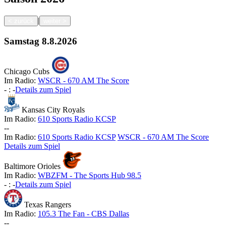
|
<
zurück
weiter
>
Samstag
8.8.2026
Chicago Cubs
Im Radio:
WSCR - 670 AM The Score
-
:
-
Details zum Spiel
Kansas City Royals
Im Radio:
610 Sports Radio KCSP
-
-
Im Radio:
610 Sports Radio KCSP
WSCR - 670 AM The Score
Details zum Spiel
Baltimore Orioles
Im Radio:
WBZFM - The Sports Hub 98.5
-
:
-
Details zum Spiel
Texas Rangers
Im Radio:
105.3 The Fan - CBS Dallas
-
-