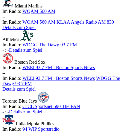
Miami Marlins
Im Radio:
WQAM 560 AM
-
-
Im Radio:
WQAM 560 AM
KLAA Angels Radio AM 830
Details zum Spiel
Athletics
Im Radio:
WDGG The Dawg 93.7 FM
-
:
-
Details zum Spiel
Boston Red Sox
Im Radio:
WEEI 93.7 FM - Boston Sports News
-
-
Im Radio:
WEEI 93.7 FM - Boston Sports News
WDGG The
Dawg 93.7 FM
Details zum Spiel
Toronto Blue Jays
Im Radio:
CJCL Sportsnet 590 The FAN
-
:
-
Details zum Spiel
Philadelphia Phillies
Im Radio:
94 WIP Sportsradio