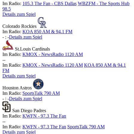
Im Radio:
105.3 The Fan - CBS Dallas
WBZFM - The Sports Hub
98.5
Details zum Spiel
Colorado Rockies
Im Radio:
KOA 850 AM & 94.1 FM
-
:
-
Details zum Spiel
St.Louis Cardinals
Im Radio:
KMOX - NewsRadio 1120 AM
-
-
Im Radio:
KMOX - NewsRadio 1120 AM
KOA 850 AM & 94.1
FM
Details zum Spiel
Houston Astros
Im Radio:
SportsTalk 790 AM
-
:
-
Details zum Spiel
San Diego Padres
Im Radio:
KWFN - 97.3 The Fan
-
-
Im Radio:
KWFN - 97.3 The Fan
SportsTalk 790 AM
Details zum Spiel