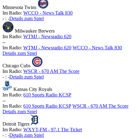
Minnesota Twins
Im Radio:
WCCO - News Talk 830
-
:
-
Details zum Spiel
Milwaukee Brewers
Im Radio:
WTMJ - Newsradio 620
-
-
Im Radio:
WTMJ - Newsradio 620
WCCO - News Talk 830
Details zum Spiel
Chicago Cubs
Im Radio:
WSCR - 670 AM The Score
-
:
-
Details zum Spiel
Kansas City Royals
Im Radio:
610 Sports Radio KCSP
-
-
Im Radio:
610 Sports Radio KCSP
WSCR - 670 AM The Score
Details zum Spiel
Detroit Tigers
Im Radio:
WXYT-FM - 97.1 The Ticket
-
:
-
Details zum Spiel