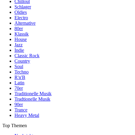
Chillout
Schlager
Oldies
Electro
Alternative
80er
Klassik
House
Jazz
Indie
Classic Rock
Country
Soul
Techno
R'n'B
Latin
70er
Traditionelle Musik
Tradtionelle Musik
90er
Trance
Heavy Metal
Top Themen