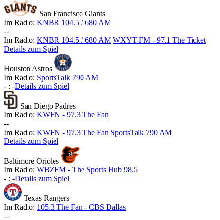
San Francisco Giants
Im Radio:
KNBR 104.5 / 680 AM
-
-
Im Radio:
KNBR 104.5 / 680 AM
WXYT-FM - 97.1 The Ticket
Details zum Spiel
Houston Astros
Im Radio:
SportsTalk 790 AM
-
:
-
Details zum Spiel
San Diego Padres
Im Radio:
KWFN - 97.3 The Fan
-
-
Im Radio:
KWFN - 97.3 The Fan
SportsTalk 790 AM
Details zum Spiel
Baltimore Orioles
Im Radio:
WBZFM - The Sports Hub 98.5
-
:
-
Details zum Spiel
Texas Rangers
Im Radio:
105.3 The Fan - CBS Dallas
-
-