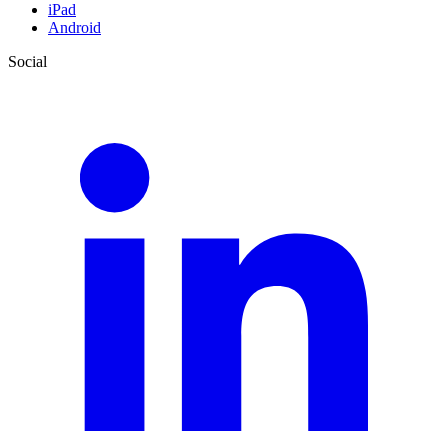
iPad
Android
Social