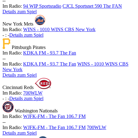
-
-
Im Radio:
94 WIP Sportsradio
CJCL Sportsnet 590 The FAN
Details zum Spiel
New York Mets
Im Radio:
WINS - 1010 WINS CBS New York
-
:
-
Details zum Spiel
Pittsburgh Pirates
Im Radio:
KDKA FM - 93.7 The Fan
-
-
Im Radio:
KDKA FM - 93.7 The Fan
WINS - 1010 WINS CBS
New York
Details zum Spiel
Cincinnati Reds
Im Radio:
700WLW
-
:
-
Details zum Spiel
Washington Nationals
Im Radio:
WJFK-FM - The Fan 106.7 FM
-
-
Im Radio:
WJFK-FM - The Fan 106.7 FM
700WLW
Details zum Spiel