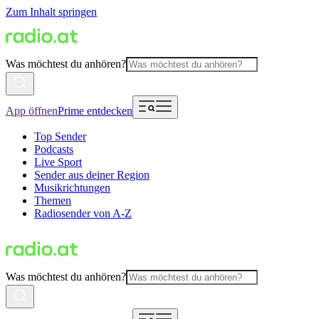
Zum Inhalt springen
Was möchtest du anhören?
App öffnen
Prime entdecken
Top Sender
Podcasts
Live Sport
Sender aus deiner Region
Musikrichtungen
Themen
Radiosender von A-Z
Was möchtest du anhören?