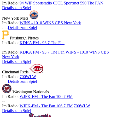
Im Radio:
94 WIP Sportsradio
CJCL Sportsnet 590 The FAN
Details zum Spiel
New York Mets
Im Radio:
WINS - 1010 WINS CBS New York
-
:
-
Details zum Spiel
Pittsburgh Pirates
Im Radio:
KDKA FM - 93.7 The Fan
-
-
Im Radio:
KDKA FM - 93.7 The Fan
WINS - 1010 WINS CBS
New York
Details zum Spiel
Cincinnati Reds
Im Radio:
700WLW
-
:
-
Details zum Spiel
Washington Nationals
Im Radio:
WJFK-FM - The Fan 106.7 FM
-
-
Im Radio:
WJFK-FM - The Fan 106.7 FM
700WLW
Details zum Spiel