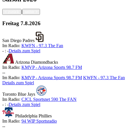
|
<
zurück
weiter
>
Freitag
7.8.2026
San Diego Padres
Im Radio:
KWFN - 97.3 The Fan
-
:
-
Details zum Spiel
Arizona Diamondbacks
Im Radio:
KMVP - Arizona Sports 98.7 FM
-
-
Im Radio:
KMVP - Arizona Sports 98.7 FM
KWFN - 97.3 The Fan
Details zum Spiel
Toronto Blue Jays
Im Radio:
CJCL Sportsnet 590 The FAN
-
:
-
Details zum Spiel
Philadelphia Phillies
Im Radio:
94 WIP Sportsradio
-
-