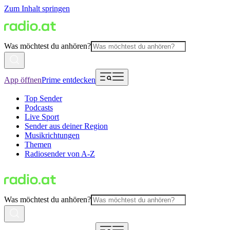
Zum Inhalt springen
Was möchtest du anhören?
App öffnen
Prime entdecken
Top Sender
Podcasts
Live Sport
Sender aus deiner Region
Musikrichtungen
Themen
Radiosender von A-Z
Was möchtest du anhören?