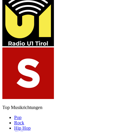
Top Musikrichtungen
Pop
Rock
Hip Hop