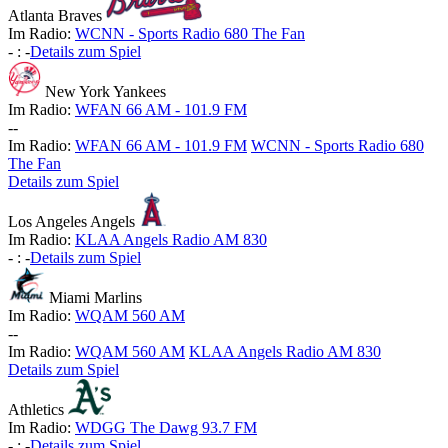
Atlanta Braves
Im Radio:
WCNN - Sports Radio 680 The Fan
-
:
-
Details zum Spiel
New York Yankees
Im Radio:
WFAN 66 AM - 101.9 FM
-
-
Im Radio:
WFAN 66 AM - 101.9 FM
WCNN - Sports Radio 680
The Fan
Details zum Spiel
Los Angeles Angels
Im Radio:
KLAA Angels Radio AM 830
-
:
-
Details zum Spiel
Miami Marlins
Im Radio:
WQAM 560 AM
-
-
Im Radio:
WQAM 560 AM
KLAA Angels Radio AM 830
Details zum Spiel
Athletics
Im Radio:
WDGG The Dawg 93.7 FM
-
:
-
Details zum Spiel