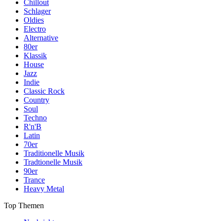
Chillout
Schlager
Oldies
Electro
Alternative
80er
Klassik
House
Jazz
Indie
Classic Rock
Country
Soul
Techno
R'n'B
Latin
70er
Traditionelle Musik
Tradtionelle Musik
90er
Trance
Heavy Metal
Top Themen