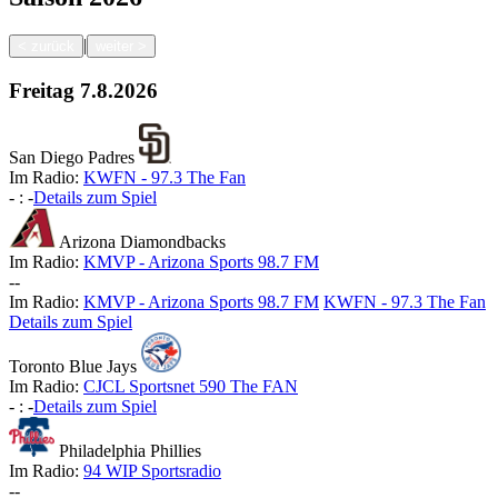
|
<
zurück
weiter
>
Freitag
7.8.2026
San Diego Padres
Im Radio:
KWFN - 97.3 The Fan
-
:
-
Details zum Spiel
Arizona Diamondbacks
Im Radio:
KMVP - Arizona Sports 98.7 FM
-
-
Im Radio:
KMVP - Arizona Sports 98.7 FM
KWFN - 97.3 The Fan
Details zum Spiel
Toronto Blue Jays
Im Radio:
CJCL Sportsnet 590 The FAN
-
:
-
Details zum Spiel
Philadelphia Phillies
Im Radio:
94 WIP Sportsradio
-
-