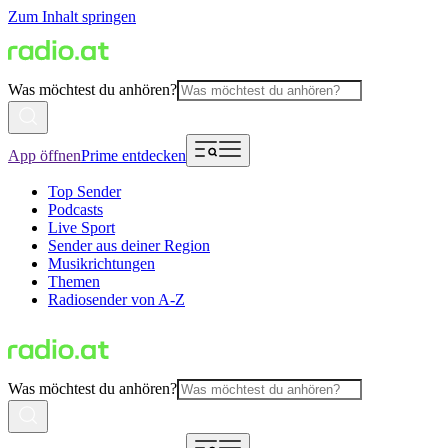
Zum Inhalt springen
Was möchtest du anhören?
App öffnen
Prime entdecken
Top Sender
Podcasts
Live Sport
Sender aus deiner Region
Musikrichtungen
Themen
Radiosender von A-Z
Was möchtest du anhören?