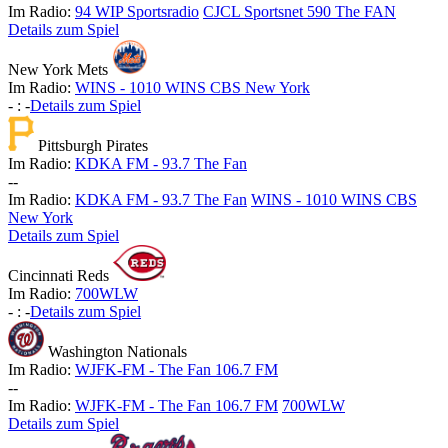
Im Radio:
94 WIP Sportsradio
CJCL Sportsnet 590 The FAN
Details zum Spiel
New York Mets
Im Radio:
WINS - 1010 WINS CBS New York
-
:
-
Details zum Spiel
Pittsburgh Pirates
Im Radio:
KDKA FM - 93.7 The Fan
-
-
Im Radio:
KDKA FM - 93.7 The Fan
WINS - 1010 WINS CBS
New York
Details zum Spiel
Cincinnati Reds
Im Radio:
700WLW
-
:
-
Details zum Spiel
Washington Nationals
Im Radio:
WJFK-FM - The Fan 106.7 FM
-
-
Im Radio:
WJFK-FM - The Fan 106.7 FM
700WLW
Details zum Spiel