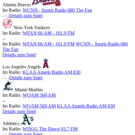
Atlanta Braves
Im Radio:
WCNN - Sports Radio 680 The Fan
-
:
-
Details zum Spiel
New York Yankees
Im Radio:
WFAN 66 AM - 101.9 FM
-
-
Im Radio:
WFAN 66 AM - 101.9 FM
WCNN - Sports Radio 680
The Fan
Details zum Spiel
Los Angeles Angels
Im Radio:
KLAA Angels Radio AM 830
-
:
-
Details zum Spiel
Miami Marlins
Im Radio:
WQAM 560 AM
-
-
Im Radio:
WQAM 560 AM
KLAA Angels Radio AM 830
Details zum Spiel
Athletics
Im Radio:
WDGG The Dawg 93.7 FM
-
:
-
Details zum Spiel