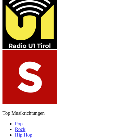
Top Musikrichtungen
Pop
Rock
Hip Hop