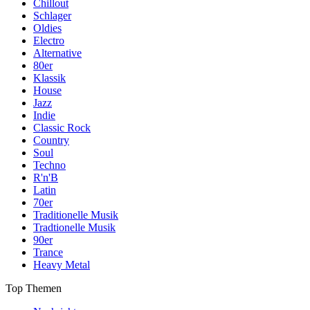
Chillout
Schlager
Oldies
Electro
Alternative
80er
Klassik
House
Jazz
Indie
Classic Rock
Country
Soul
Techno
R'n'B
Latin
70er
Traditionelle Musik
Tradtionelle Musik
90er
Trance
Heavy Metal
Top Themen