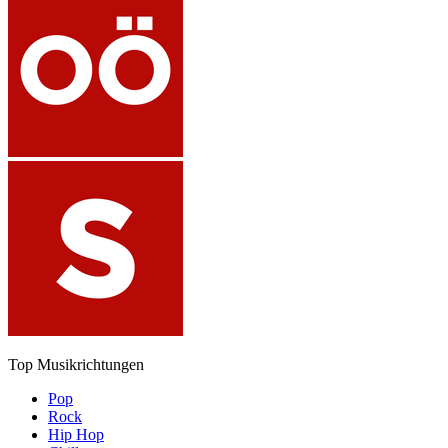
Top Musikrichtungen
Pop
Rock
Hip Hop