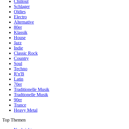
Chillout
Schlager
Oldies
Electro
Alternative
80er
Klassik
House
Jazz
Indie
Classic Rock
Country
Soul
Techno
R'n'B
Latin
70er
Traditionelle Musik
Tradtionelle Musik
90er
Trance
Heavy Metal
Top Themen