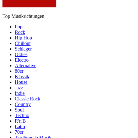
Top Musikrichtungen
Pop
Rock
Hip Hop
Chillout
Schlager
Oldies
Electro
Alternative
80er
Klassik
House
Jazz
Indie
Classic Rock
Country
Soul
Techno
R'n'B
Latin
70er
Tradtionelle Musik