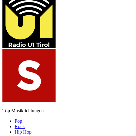
Top Musikrichtungen
Pop
Rock
Hip Hop