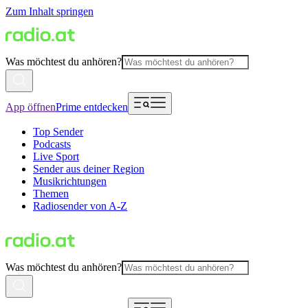
Zum Inhalt springen
Was möchtest du anhören?
App öffnen
Prime entdecken
Top Sender
Podcasts
Live Sport
Sender aus deiner Region
Musikrichtungen
Themen
Radiosender von A-Z
Was möchtest du anhören?