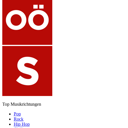
Top Musikrichtungen
Pop
Rock
Hip Hop