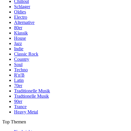
Chillout
Schlager
Oldies
Electro
Alternative
80er
Klassik
House
Jazz
Indie
Classic Rock
Country
Soul
Techno
R'n'B
Latin
70er
Traditionelle Musik
Tradtionelle Musik
90er
Trance
Heavy Metal
Top Themen