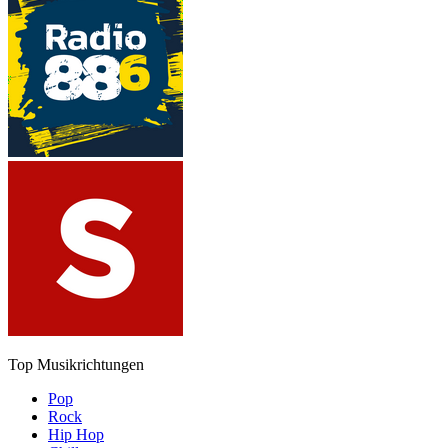
Top Musikrichtungen
Pop
Rock
Hip Hop