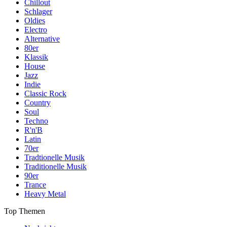
Chillout
Schlager
Oldies
Electro
Alternative
80er
Klassik
House
Jazz
Indie
Classic Rock
Country
Soul
Techno
R'n'B
Latin
70er
Tradtionelle Musik
Traditionelle Musik
90er
Trance
Heavy Metal
Top Themen