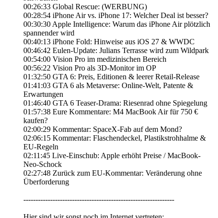
00:26:33 Global Rescue: (WERBUNG)
00:28:54 iPhone Air vs. iPhone 17: Welcher Deal ist besser?
00:30:30 Apple Intelligence: Warum das iPhone Air plötzlich
spannender wird
00:40:13 iPhone Fold: Hinweise aus iOS 27 & WWDC
00:46:42 Eulen-Update: Julians Terrasse wird zum Wildpark
00:54:00 Vision Pro im medizinischen Bereich
00:56:22 Vision Pro als 3D-Monitor im OP
01:32:50 GTA 6: Preis, Editionen & leerer Retail-Release
01:41:03 GTA 6 als Metaverse: Online-Welt, Patente &
Erwartungen
01:46:40 GTA 6 Teaser-Drama: Riesenrad ohne Spiegelung
01:57:38 Eure Kommentare: M4 MacBook Air für 750 €
kaufen?
02:00:29 Kommentar: SpaceX-Fab auf dem Mond?
02:06:15 Kommentar: Flaschendeckel, Plastikstrohhalme &
EU-Regeln
02:11:45 Live-Einschub: Apple erhöht Preise / MacBook-
Neo-Schock
02:27:48 Zurück zum EU-Kommentar: Veränderung ohne
Überforderung
--------------------------------------------------------------
Hier sind wir sonst noch im Internet vertreten: