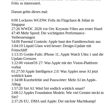
Felix so interessiert.
Darum gehts dieses mal:
0:00 Lockeres WGDW: Felix im Flugchaos & Julian in
Singapur
27:26 WWDC 2026 vor Ort: Keynote-Vibes aus erster Hand
47:49 Mehr Speed: Die wichtigsten Performance-
Verbesserungen
54:00 Parental Controls: Apple baut den Familienschutz aus
1:04:19 Liquid Glass wird besser: Design-Update mit
Feinschliff
1:13:35 Geräte-Fails: iPhone 11, Apple Watch Ultra 1 und die
Update-Grenzen
1:22:00 visionOS 27: Was Apple mit der Vision-Plattform
vorhat
01:27:50 Apple Intelligence 2.0: Was Apples neue AI jetzt
wirklich kann
1:34:08 Kurzbefehle und Passwörter: Mehr AI im Apple-
Alltag
1:57:20 Siri AI: Wird Siri endlich wirklich smart?
2:08:12 Apples Foundation Models: Wie viel Gemini steckt in
Siri?
2:37:26 EU, DMA und Apple: Der nächste Machtkampf