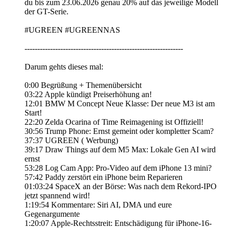
du bis zum 23.06.2026 genau 20% auf das jeweilige Modell
der GT-Serie.
#UGREEN #UGREENNAS
--------------------------------------------------------------
Darum gehts dieses mal:
0:00 Begrüßung + Themenübersicht
03:22 Apple kündigt Preiserhöhung an!
12:01 BMW M Concept Neue Klasse: Der neue M3 ist am
Start!
22:20 Zelda Ocarina of Time Reimagening ist Offiziell!
30:56 Trump Phone: Ernst gemeint oder kompletter Scam?
37:37 UGREEN ( Werbung)
39:17 Draw Things auf dem M5 Max: Lokale Gen AI wird
ernst
53:28 Log Cam App: Pro-Video auf dem iPhone 13 mini?
57:42 Paddy zerstört ein iPhone beim Reparieren
01:03:24 SpaceX an der Börse: Was nach dem Rekord-IPO
jetzt spannend wird!
1:19:54 Kommentare: Siri AI, DMA und eure
Gegenargumente
1:20:07 Apple-Rechtsstreit: Entschädigung für iPhone-16-