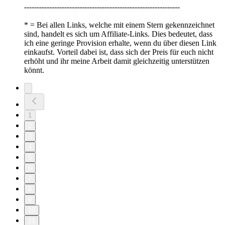
--------------------------------------------------------------
* = Bei allen Links, welche mit einem Stern gekennzeichnet
sind, handelt es sich um Affiliate-Links. Dies bedeutet, dass
ich eine geringe Provision erhalte, wenn du über diesen Link
einkaufst. Vorteil dabei ist, dass sich der Preis für euch nicht
erhöht und ihr meine Arbeit damit gleichzeitig unterstützen
könnt.
1
2
3
4
5
6
7
8
9
10
11