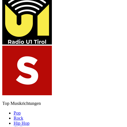
Top Musikrichtungen
Pop
Rock
Hip Hop