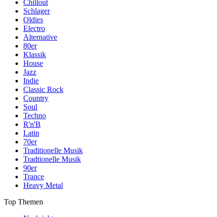
Chillout
Schlager
Oldies
Electro
Alternative
80er
Klassik
House
Jazz
Indie
Classic Rock
Country
Soul
Techno
R'n'B
Latin
70er
Traditionelle Musik
Tradtionelle Musik
90er
Trance
Heavy Metal
Top Themen