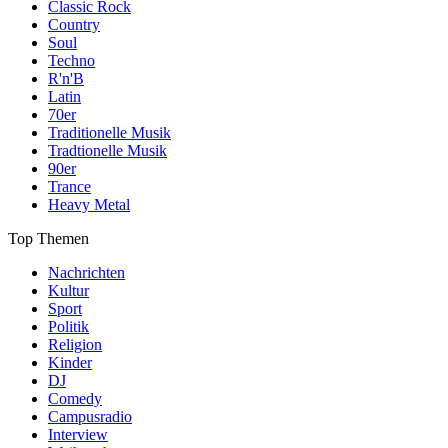
Classic Rock
Country
Soul
Techno
R'n'B
Latin
70er
Traditionelle Musik
Tradtionelle Musik
90er
Trance
Heavy Metal
Top Themen
Nachrichten
Kultur
Sport
Politik
Religion
Kinder
DJ
Comedy
Campusradio
Interview