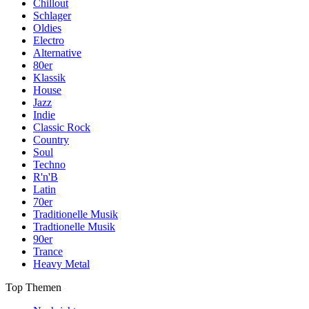
Chillout
Schlager
Oldies
Electro
Alternative
80er
Klassik
House
Jazz
Indie
Classic Rock
Country
Soul
Techno
R'n'B
Latin
70er
Traditionelle Musik
Tradtionelle Musik
90er
Trance
Heavy Metal
Top Themen