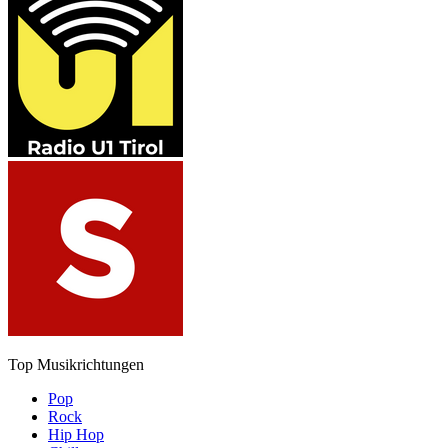
Top Musikrichtungen
Pop
Rock
Hip Hop