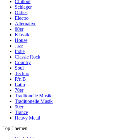
Chillout
Schlager
Oldies
Electro
Alternative
80er
Klassik
House
Jazz
Indie
Classic Rock
Country
Soul
Techno
R'n'B
Latin
70er
Tradtionelle Musik
Traditionelle Musik
90er
Trance
Heavy Metal
Top Themen