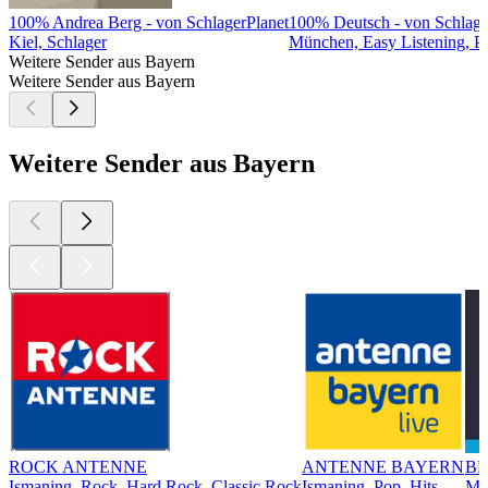
100% Andrea Berg - von SchlagerPlanet
100% Deutsch - von Schlage
Kiel, Schlager
München, Easy Listening, P
Weitere Sender aus Bayern
Weitere Sender aus Bayern
Weitere Sender aus Bayern
ROCK ANTENNE
ANTENNE BAYERN
BR
Ismaning, Rock, Hard Rock, Classic Rock
Ismaning, Pop, Hits
Mü