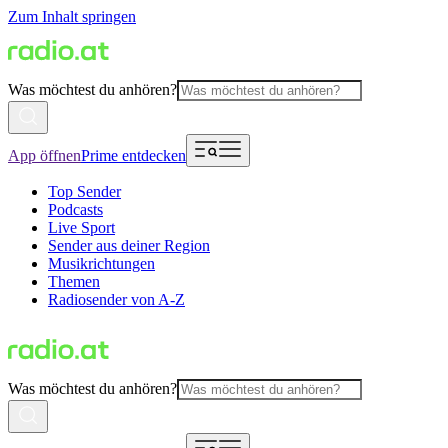
Zum Inhalt springen
Was möchtest du anhören?
App öffnen
Prime entdecken
Top Sender
Podcasts
Live Sport
Sender aus deiner Region
Musikrichtungen
Themen
Radiosender von A-Z
Was möchtest du anhören?