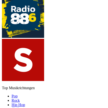
Top Musikrichtungen
Pop
Rock
Hip Hop