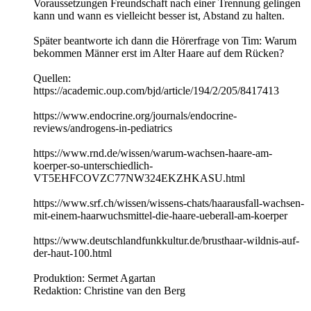
Voraussetzungen Freundschaft nach einer Trennung gelingen
kann und wann es vielleicht besser ist, Abstand zu halten.
Später beantworte ich dann die Hörerfrage von Tim: Warum
bekommen Männer erst im Alter Haare auf dem Rücken?
Quellen:
https://academic.oup.com/bjd/article/194/2/205/8417413
https://www.endocrine.org/journals/endocrine-
reviews/androgens-in-pediatrics
https://www.rnd.de/wissen/warum-wachsen-haare-am-
koerper-so-unterschiedlich-
VT5EHFCOVZC77NW324EKZHKASU.html
https://www.srf.ch/wissen/wissens-chats/haarausfall-wachsen-
mit-einem-haarwuchsmittel-die-haare-ueberall-am-koerper
https://www.deutschlandfunkkultur.de/brusthaar-wildnis-auf-
der-haut-100.html
Produktion: Sermet Agartan
Redaktion: Christine van den Berg