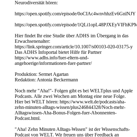
Neurodiversität hören:
https://open.spotify.com/episode/0oCIAc4wnvhhzEv6GnlNJY
https://open.spotify.com/episode/1QLi1opL48PJXEyVIFhKP
Hier findet Ihr eine Studie über ADHS im Übergang in das
Erwachsenenalter:
https://link.springer.com/article/10.1007/s00103-020-03175-y
Das ADHS Infoportal bietet Hilfe für Partner
https://www.adhs.info/fuer-eltern-und-
angehoerige/informationen-fuer-partner/
Produktion: Sermet Agartan
Redaktion: Antonia Beckermann
Noch mehr "Aha!"- Folgen gibt es bei WELTplus und Apple
Podcasts. Alle zwei Wochen am Montag eine neue Folge.
Hier bei WELT hören: https://www.welt.de/podcasts/aha-
zehn-minuten-alltags-wissen/plus246844328/Noch-mehr-
Alltagswissen-Aha-Bonus-Folgen-fuer-Abonnenten-
Podcast.html.
"Aha! Zehn Minuten Alltags-Wissen" ist der Wissenschafts-
Podcast von WELT. Wir freuen uns über Feedback an