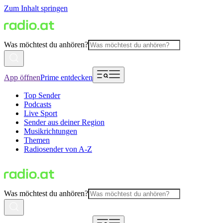
Zum Inhalt springen
Was möchtest du anhören?
App öffnen
Prime entdecken
Top Sender
Podcasts
Live Sport
Sender aus deiner Region
Musikrichtungen
Themen
Radiosender von A-Z
Was möchtest du anhören?