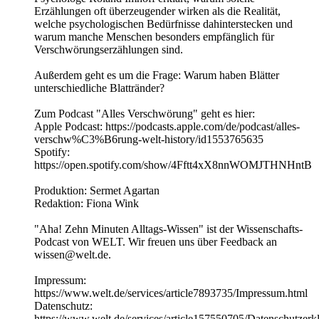
Erzählungen oft überzeugender wirken als die Realität,
welche psychologischen Bedürfnisse dahinterstecken und
warum manche Menschen besonders empfänglich für
Verschwörungserzählungen sind.
Außerdem geht es um die Frage: Warum haben Blätter
unterschiedliche Blattränder?
Zum Podcast "Alles Verschwörung" geht es hier:
Apple Podcast: https://podcasts.apple.com/de/podcast/alles-
verschw%C3%B6rung-welt-history/id1553765635
Spotify:
https://open.spotify.com/show/4Fftt4xX8nnWOMJTHNHntB
Produktion: Sermet Agartan
Redaktion: Fiona Wink
"Aha! Zehn Minuten Alltags-Wissen" ist der Wissenschafts-
Podcast von WELT. Wir freuen uns über Feedback an
wissen@welt.de.
Impressum:
https://www.welt.de/services/article7893735/Impressum.html
Datenschutz:
https://www.welt.de/services/article157550705/Datenschutzerk