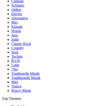
Chillout
Schlager
Oldies
Electro
Alternative
80er
Klassik
House
Jazz
Indie
Classic Rock
Country
Soul
Techno
R'n'B
Latin
70er
Tradtionelle Musik
Traditionelle Musik
90er
Trance
Heavy Metal
Top Themen