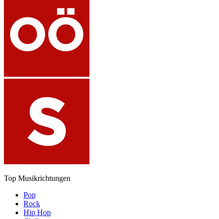
Top Musikrichtungen
Pop
Rock
Hip Hop