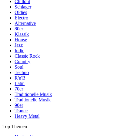
Chillout
Schlager
Oldies
Electro
Alternative
80er
Klassik
House
Jazz
Indie
Classic Rock
Country
Soul
Techno
R'n'B
Latin
70er
Traditionelle Musik
Tradtionelle Musik
90er
Trance
Heavy Metal
Top Themen