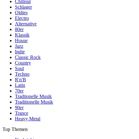
Chillout
Schlager
Oldies
Electro
Alternative
80er
Klassik
House
Jazz
Indie
Classic Rock
Country
Soul
Techno
R'n'B
Latin
70er
Tradtionelle Musik
Traditionelle Musik
90er
Trance
Heavy Metal
Top Themen