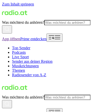
Zum Inhalt springen
Was möchtest du anhören?
App öffnen
Prime entdecken
Top Sender
Podcasts
Live Sport
Sender aus deiner Region
Musikrichtungen
Themen
Radiosender von A-Z
Was möchtest du anhören?