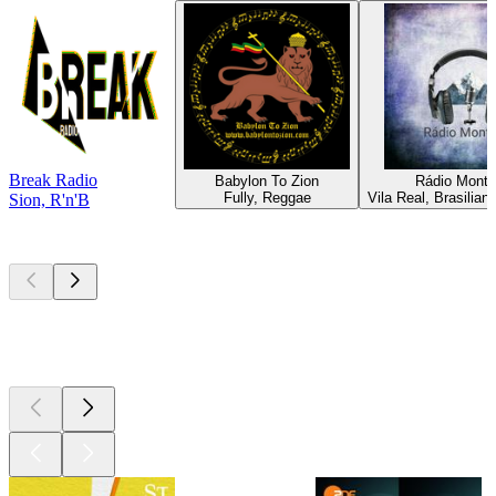
Break Radio
Babylon To Zion
Rádio Mont
Fully, Reggae
Vila Real, Brasilia
Sion, R'n'B
Top
Podcasts
Top
Podcasts
Top
Podcasts