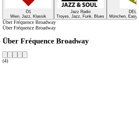
Ö1
Jazz Radio
DELU
Wien, Jazz, Klassik
Troyes, Jazz, Funk, Blues
München, Easy L
Über Fréquence Broadway
Über Fréquence Broadway
Über Fréquence Broadway
(4)
Sender-Website