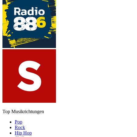
Top Musikrichtungen
Pop
Rock
Hip Hop