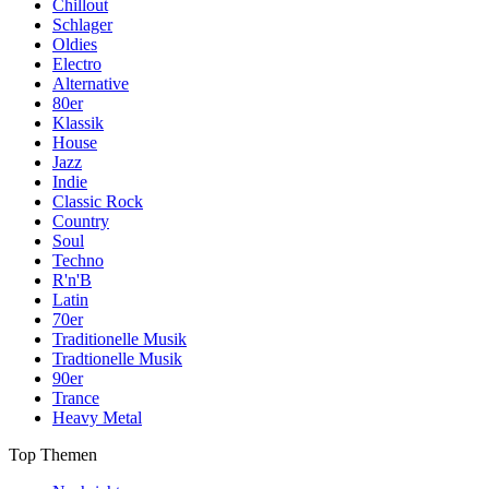
Chillout
Schlager
Oldies
Electro
Alternative
80er
Klassik
House
Jazz
Indie
Classic Rock
Country
Soul
Techno
R'n'B
Latin
70er
Traditionelle Musik
Tradtionelle Musik
90er
Trance
Heavy Metal
Top Themen