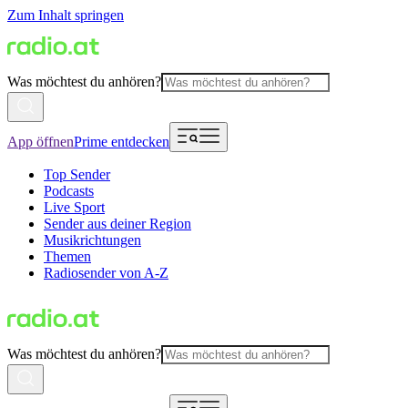
Zum Inhalt springen
Was möchtest du anhören?
App öffnen
Prime entdecken
Top Sender
Podcasts
Live Sport
Sender aus deiner Region
Musikrichtungen
Themen
Radiosender von A-Z
Was möchtest du anhören?