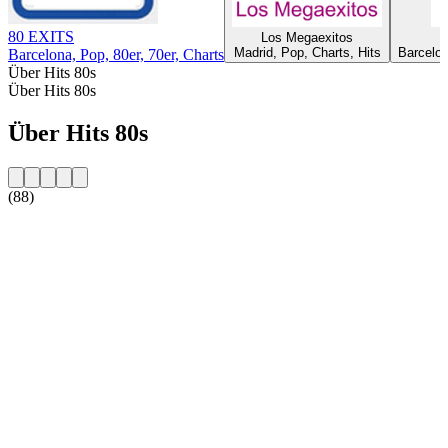
80 EXITS
Los Megaexitos
Madrid, Pop, Charts, Hits
Barcelon
Barcelona, Pop, 80er, 70er, Charts
Über Hits 80s
Über Hits 80s
Über Hits 80s
(88)
Sender-Website