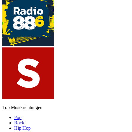
Top Musikrichtungen
Pop
Rock
Hip Hop