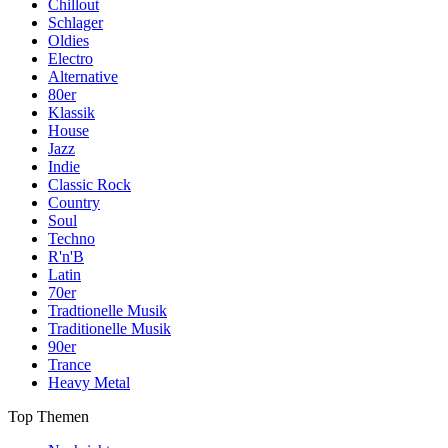
Chillout
Schlager
Oldies
Electro
Alternative
80er
Klassik
House
Jazz
Indie
Classic Rock
Country
Soul
Techno
R'n'B
Latin
70er
Tradtionelle Musik
Traditionelle Musik
90er
Trance
Heavy Metal
Top Themen