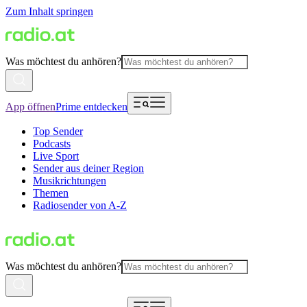
Zum Inhalt springen
Was möchtest du anhören?
App öffnen
Prime entdecken
Top Sender
Podcasts
Live Sport
Sender aus deiner Region
Musikrichtungen
Themen
Radiosender von A-Z
Was möchtest du anhören?