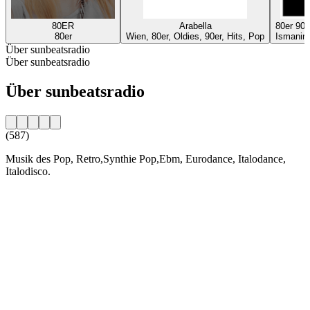
80ER
Arabella
80er 90
80er
Wien, 80er, Oldies, 90er, Hits, Pop
Ismaning
Über sunbeatsradio
Über sunbeatsradio
Über sunbeatsradio
(587)
Musik des Pop, Retro,Synthie Pop,Ebm, Eurodance, Italodance,
Italodisco.
Sender-Website