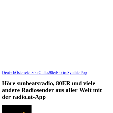
Deutsch
Österreich
80er
Oldies
90er
Electro
Synthie Pop
Höre sunbeatsradio, 80ER und viele
andere Radiosender aus aller Welt mit
der radio.at-App