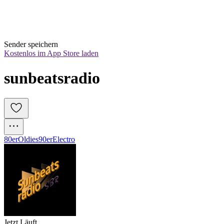
Sender speichern
Kostenlos im App Store laden
sunbeatsradio
80er
Oldies
90er
Electro
Jetzt Läuft