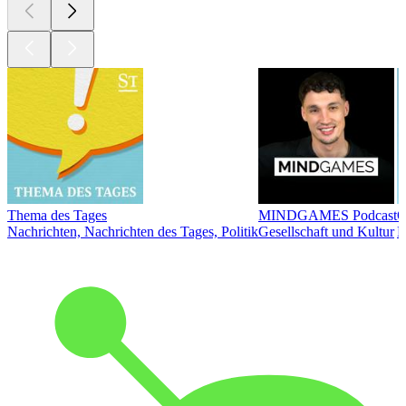
Thema des Tages
MINDGAMES Podcast
Ö
Nachrichten, Nachrichten des Tages, Politik
Gesellschaft und Kultur
N