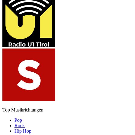
Top Musikrichtungen
Pop
Rock
Hip Hop