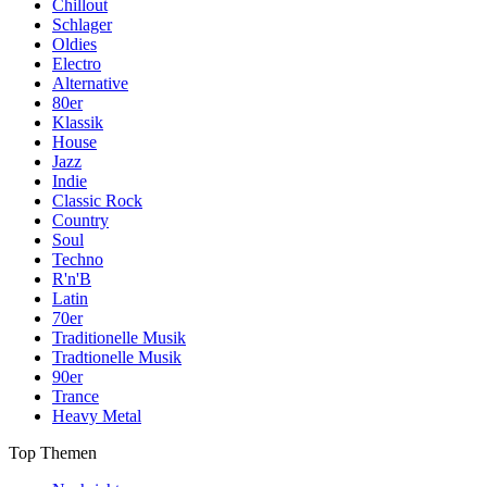
Chillout
Schlager
Oldies
Electro
Alternative
80er
Klassik
House
Jazz
Indie
Classic Rock
Country
Soul
Techno
R'n'B
Latin
70er
Traditionelle Musik
Tradtionelle Musik
90er
Trance
Heavy Metal
Top Themen