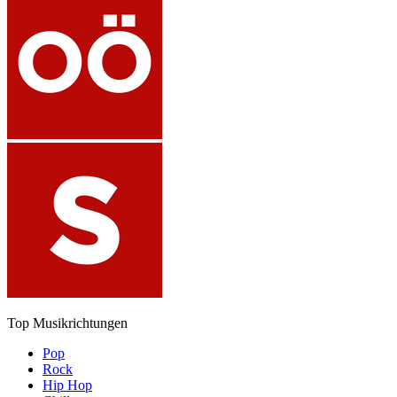
Top Musikrichtungen
Pop
Rock
Hip Hop