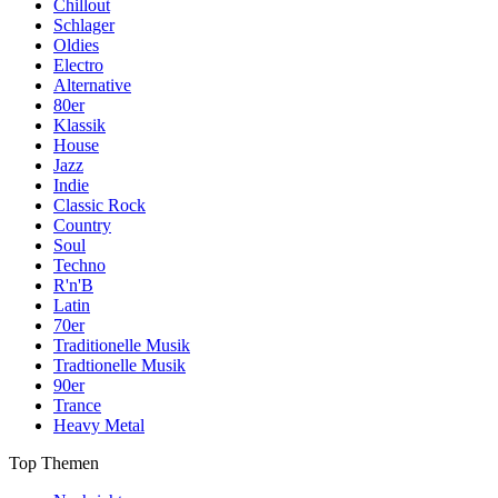
Chillout
Schlager
Oldies
Electro
Alternative
80er
Klassik
House
Jazz
Indie
Classic Rock
Country
Soul
Techno
R'n'B
Latin
70er
Traditionelle Musik
Tradtionelle Musik
90er
Trance
Heavy Metal
Top Themen