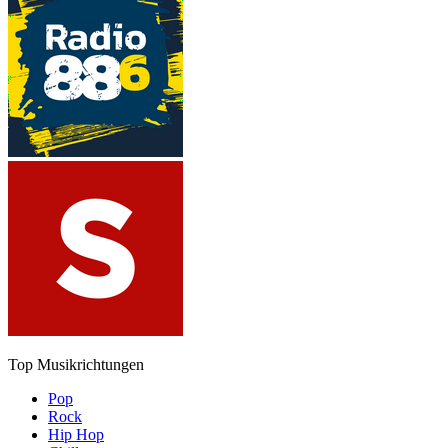
Top Musikrichtungen
Pop
Rock
Hip Hop