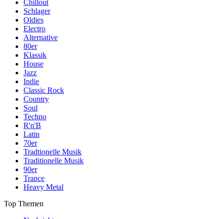
Chillout
Schlager
Oldies
Electro
Alternative
80er
Klassik
House
Jazz
Indie
Classic Rock
Country
Soul
Techno
R'n'B
Latin
70er
Tradtionelle Musik
Traditionelle Musik
90er
Trance
Heavy Metal
Top Themen