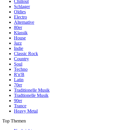
Chillout
Schlager
Oldies
Electro
Alternative
80er
Klassik
House
Jazz
Indie
Classic Rock
Country
Soul
Techno
R'n'B
Latin
70er
Traditionelle Musik
Tradtionelle Musik
90er
Trance
Heavy Metal
Top Themen