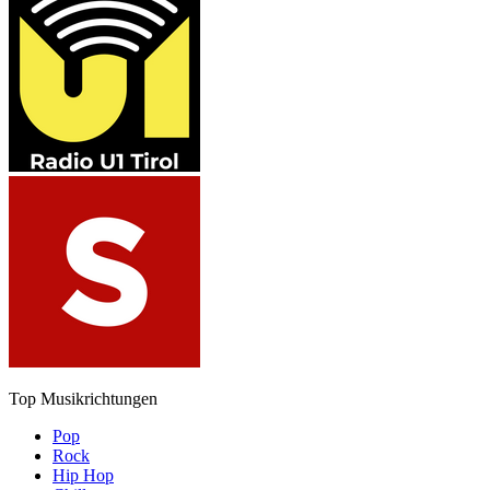
Top Musikrichtungen
Pop
Rock
Hip Hop