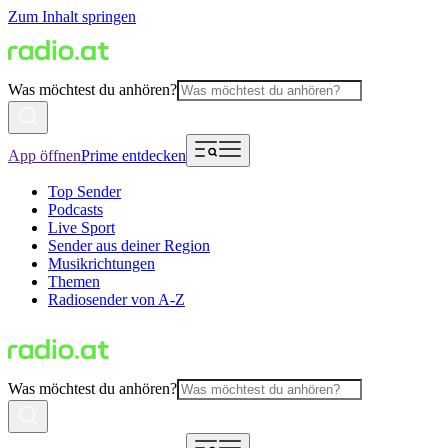
Zum Inhalt springen
Was möchtest du anhören?
App öffnen
Prime entdecken
Top Sender
Podcasts
Live Sport
Sender aus deiner Region
Musikrichtungen
Themen
Radiosender von A-Z
Was möchtest du anhören?