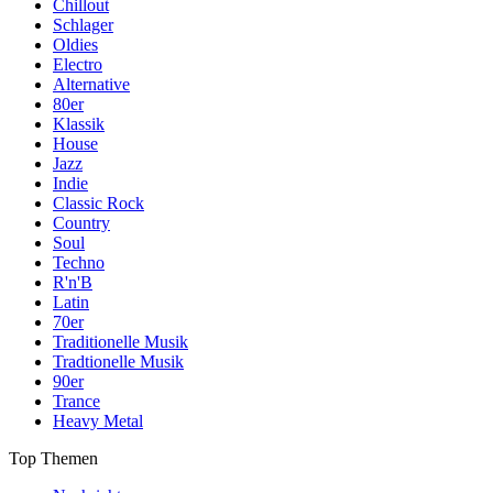
Chillout
Schlager
Oldies
Electro
Alternative
80er
Klassik
House
Jazz
Indie
Classic Rock
Country
Soul
Techno
R'n'B
Latin
70er
Traditionelle Musik
Tradtionelle Musik
90er
Trance
Heavy Metal
Top Themen