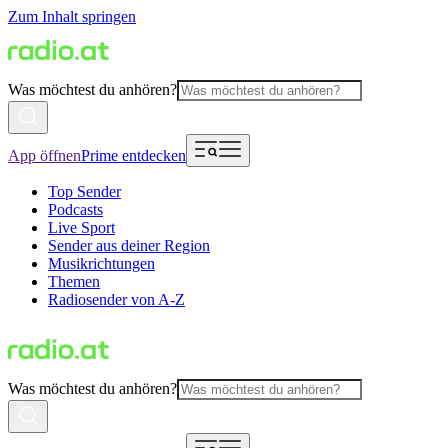
Zum Inhalt springen
Was möchtest du anhören?
App öffnen
Prime entdecken
Top Sender
Podcasts
Live Sport
Sender aus deiner Region
Musikrichtungen
Themen
Radiosender von A-Z
Was möchtest du anhören?