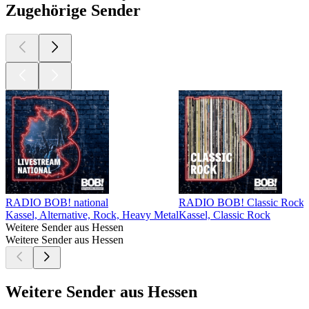
Zugehörige Sender
RADIO BOB! national
RADIO BOB! Classic Rock
Kassel, Alternative, Rock, Heavy Metal
Kassel, Classic Rock
K
Weitere Sender aus Hessen
Weitere Sender aus Hessen
Weitere Sender aus Hessen