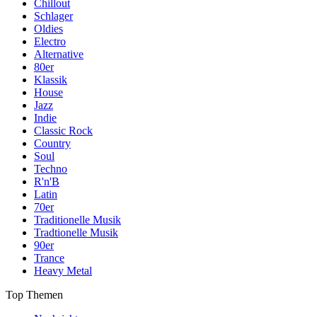
Chillout
Schlager
Oldies
Electro
Alternative
80er
Klassik
House
Jazz
Indie
Classic Rock
Country
Soul
Techno
R'n'B
Latin
70er
Traditionelle Musik
Tradtionelle Musik
90er
Trance
Heavy Metal
Top Themen