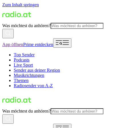
Zum Inhalt springen
Was möchtest du anhören?
App öffnen
Prime entdecken
Top Sender
Podcasts
Live Sport
Sender aus deiner Region
Musikrichtungen
Themen
Radiosender von A-Z
Was möchtest du anhören?