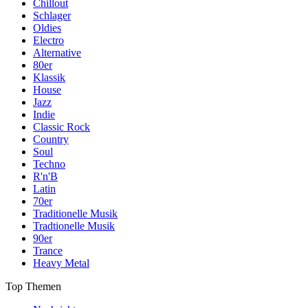
Chillout
Schlager
Oldies
Electro
Alternative
80er
Klassik
House
Jazz
Indie
Classic Rock
Country
Soul
Techno
R'n'B
Latin
70er
Traditionelle Musik
Tradtionelle Musik
90er
Trance
Heavy Metal
Top Themen