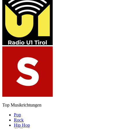
Top Musikrichtungen
Pop
Rock
Hip Hop