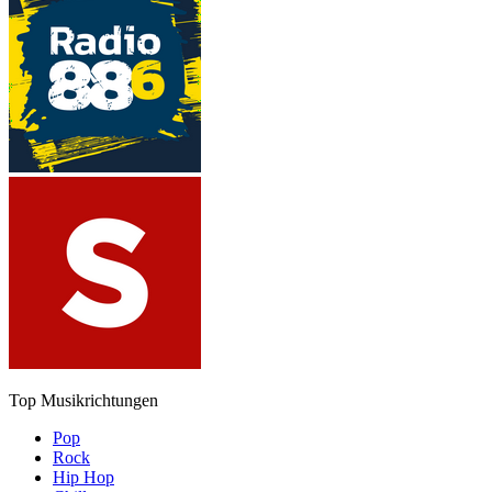
Top Musikrichtungen
Pop
Rock
Hip Hop