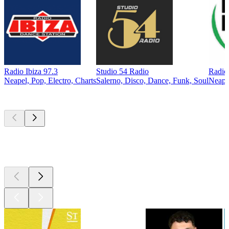
Radio Ibiza 97.3
Studio 54 Radio
Radio 
Neapel, Pop, Electro, Charts
Salerno, Disco, Dance, Funk, Soul
Neape
Top
Podcasts
Top
Podcasts
Top
Podcasts