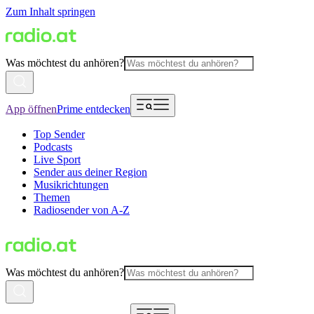
Zum Inhalt springen
Was möchtest du anhören?
App öffnen
Prime entdecken
Top Sender
Podcasts
Live Sport
Sender aus deiner Region
Musikrichtungen
Themen
Radiosender von A-Z
Was möchtest du anhören?