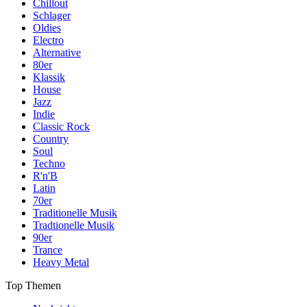
Chillout
Schlager
Oldies
Electro
Alternative
80er
Klassik
House
Jazz
Indie
Classic Rock
Country
Soul
Techno
R'n'B
Latin
70er
Traditionelle Musik
Tradtionelle Musik
90er
Trance
Heavy Metal
Top Themen