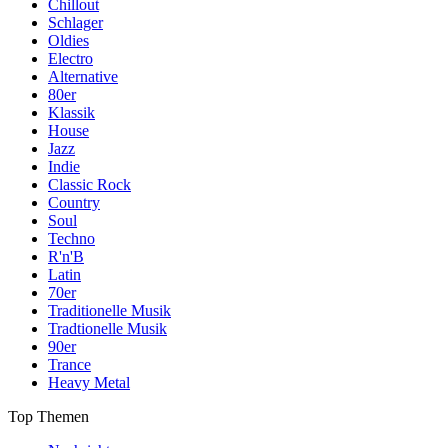
Chillout
Schlager
Oldies
Electro
Alternative
80er
Klassik
House
Jazz
Indie
Classic Rock
Country
Soul
Techno
R'n'B
Latin
70er
Traditionelle Musik
Tradtionelle Musik
90er
Trance
Heavy Metal
Top Themen