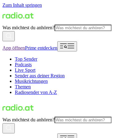
Zum Inhalt springen
Was möchtest du anhören?
App öffnen
Prime entdecken
Top Sender
Podcasts
Live Sport
Sender aus deiner Region
Musikrichtungen
Themen
Radiosender von A-Z
Was möchtest du anhören?