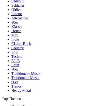
Chillout
Schlager
Oldies
Electro
Alternative
80er
Klassik
House
Jazz
Indie
Classic Rock
Country
Soul
Techno
R'n'B
Latin
70er
Traditionelle Musik
Tradtionelle Musik
90er
Trance
Heavy Metal
Top Themen