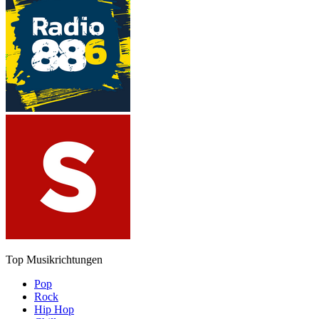
Top Musikrichtungen
Pop
Rock
Hip Hop