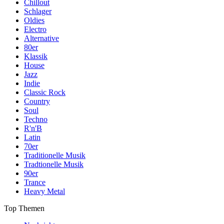
Chillout
Schlager
Oldies
Electro
Alternative
80er
Klassik
House
Jazz
Indie
Classic Rock
Country
Soul
Techno
R'n'B
Latin
70er
Traditionelle Musik
Tradtionelle Musik
90er
Trance
Heavy Metal
Top Themen