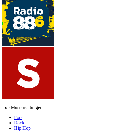
Top Musikrichtungen
Pop
Rock
Hip Hop