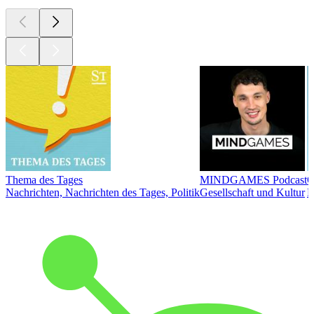
Thema des Tages
MINDGAMES Podcast
Ö
Nachrichten, Nachrichten des Tages, Politik
Gesellschaft und Kultur
N