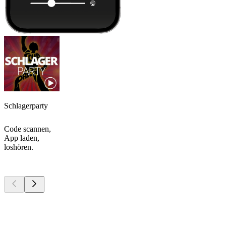
Schlagerparty
Code scannen,
App laden,
loshören.
Top
Podcasts
Top
Podcasts
Top
Podcasts