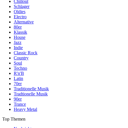
Chillout
Schlager
Oldies
Electro
Alternative
80er
Klassik
House
Jazz
Indie
Classic Rock
Country
Soul
Techno
R'n'B
Latin
70er
Traditionelle Musik
Tradtionelle Musik
90er
Trance
Heavy Metal
Top Themen