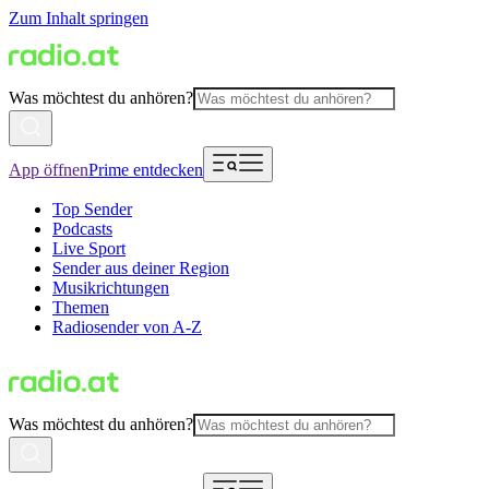
Zum Inhalt springen
Was möchtest du anhören?
App öffnen
Prime entdecken
Top Sender
Podcasts
Live Sport
Sender aus deiner Region
Musikrichtungen
Themen
Radiosender von A-Z
Was möchtest du anhören?