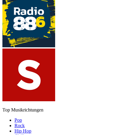
Top Musikrichtungen
Pop
Rock
Hip Hop