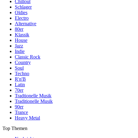
Chillout
Schlager
Oldies
Electro
Alternative
80er
Klassik
House
Jazz
Indie
Classic Rock
Country
Soul
Techno
R'n'B
Latin
70er
Tradtionelle Musik
Traditionelle Musik
90er
Trance
Heavy Metal
Top Themen