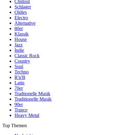
Chillout
Schlager
Oldies
Electro
Alternative
80er
Klassik
House
Jazz
Indie
Classic Rock
Country
Soul
Techno
R'n'B
Latin
70er
Tradtionelle Musik
Traditionelle Musik
90er
Trance
Heavy Metal
Top Themen