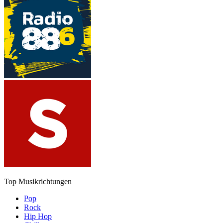
Top Musikrichtungen
Pop
Rock
Hip Hop