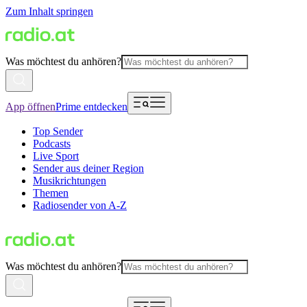
Zum Inhalt springen
Was möchtest du anhören?
App öffnen
Prime entdecken
Top Sender
Podcasts
Live Sport
Sender aus deiner Region
Musikrichtungen
Themen
Radiosender von A-Z
Was möchtest du anhören?