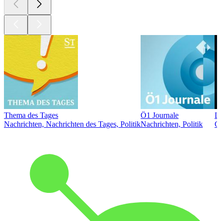
Thema des Tages
Ö1 Journale
L
Nachrichten, Nachrichten des Tages, Politik
Nachrichten, Politik
Ge