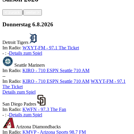
|
<
zurück
weiter
>
Donnerstag
6.8.2026
Detroit Tigers
Im Radio:
WXYT-FM - 97.1 The Ticket
-
:
-
Details zum Spiel
Seattle Mariners
Im Radio:
KIRO - 710 ESPN Seattle 710 AM
-
-
Im Radio:
KIRO - 710 ESPN Seattle 710 AM
WXYT-FM - 97.1
The Ticket
Details zum Spiel
San Diego Padres
Im Radio:
KWFN - 97.3 The Fan
-
:
-
Details zum Spiel
Arizona Diamondbacks
Im Radio:
KMVP - Arizona Sports 98.7 FM