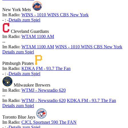
New York Mets
Im Radio:
WINS - 1010 WINS CBS New York
-
:
-
Details zum Spiel
Cleveland Guardians
Im Radio:
WTAM 1100 AM
-
-
Im Radio:
WTAM 1100 AM
WINS - 1010 WINS CBS New York
Details zum Spiel
Pittsburgh Pirates
Im Radio:
KDKA FM - 93.7 The Fan
-
:
-
Details zum Spiel
Milwaukee Brewers
Im Radio:
WTMJ - Newsradio 620
-
-
Im Radio:
WTMJ - Newsradio 620
KDKA FM - 93.7 The Fan
Details zum Spiel
Toronto Blue Jays
Im Radio:
CJCL Sportsnet 590 The FAN
-
:
-
Details zum Spiel