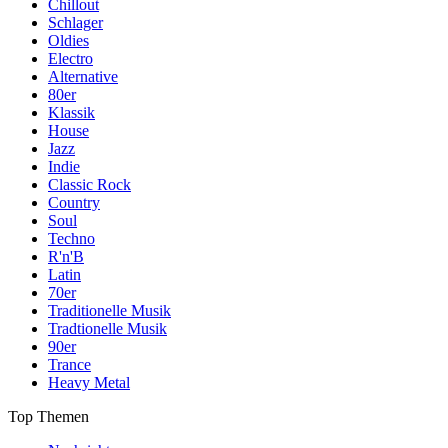
Chillout
Schlager
Oldies
Electro
Alternative
80er
Klassik
House
Jazz
Indie
Classic Rock
Country
Soul
Techno
R'n'B
Latin
70er
Traditionelle Musik
Tradtionelle Musik
90er
Trance
Heavy Metal
Top Themen