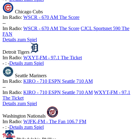
Chicago Cubs
Im Radio:
WSCR - 670 AM The Score
-
-
Im Radio:
WSCR - 670 AM The Score
CJCL Sportsnet 590 The
FAN
Details zum Spiel
Detroit Tigers
Im Radio:
WXYT-FM - 97.1 The Ticket
-
:
-
Details zum Spiel
Seattle Mariners
Im Radio:
KIRO - 710 ESPN Seattle 710 AM
-
-
Im Radio:
KIRO - 710 ESPN Seattle 710 AM
WXYT-FM - 97.1
The Ticket
Details zum Spiel
Washington Nationals
Im Radio:
WJFK-FM - The Fan 106.7 FM
-
:
-
Details zum Spiel