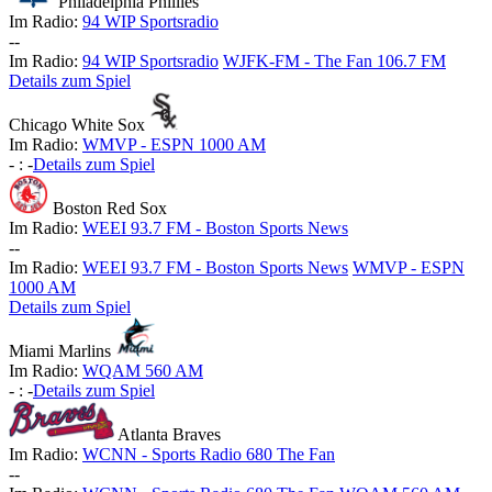
Philadelphia Phillies
Im Radio:
94 WIP Sportsradio
-
-
Im Radio:
94 WIP Sportsradio
WJFK-FM - The Fan 106.7 FM
Details zum Spiel
Chicago White Sox
Im Radio:
WMVP - ESPN 1000 AM
-
:
-
Details zum Spiel
Boston Red Sox
Im Radio:
WEEI 93.7 FM - Boston Sports News
-
-
Im Radio:
WEEI 93.7 FM - Boston Sports News
WMVP - ESPN
1000 AM
Details zum Spiel
Miami Marlins
Im Radio:
WQAM 560 AM
-
:
-
Details zum Spiel
Atlanta Braves
Im Radio:
WCNN - Sports Radio 680 The Fan
-
-