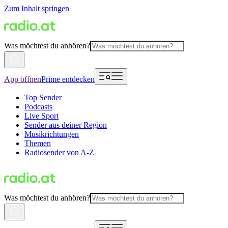
Zum Inhalt springen
Was möchtest du anhören?
App öffnen
Prime entdecken
Top Sender
Podcasts
Live Sport
Sender aus deiner Region
Musikrichtungen
Themen
Radiosender von A-Z
Was möchtest du anhören?