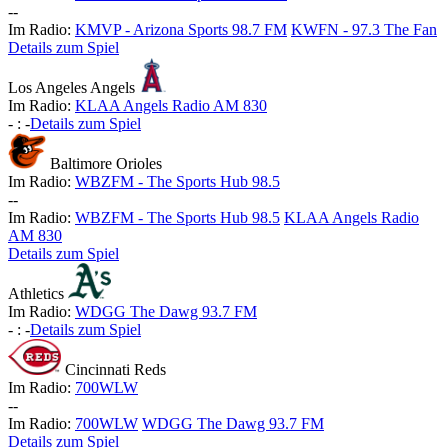
-
-
Im Radio:
KMVP - Arizona Sports 98.7 FM
KWFN - 97.3 The Fan
Details zum Spiel
Los Angeles Angels
Im Radio:
KLAA Angels Radio AM 830
-
:
-
Details zum Spiel
Baltimore Orioles
Im Radio:
WBZFM - The Sports Hub 98.5
-
-
Im Radio:
WBZFM - The Sports Hub 98.5
KLAA Angels Radio
AM 830
Details zum Spiel
Athletics
Im Radio:
WDGG The Dawg 93.7 FM
-
:
-
Details zum Spiel
Cincinnati Reds
Im Radio:
700WLW
-
-
Im Radio:
700WLW
WDGG The Dawg 93.7 FM
Details zum Spiel