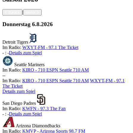
|
<
zurück
weiter
>
Donnerstag
6.8.2026
Detroit Tigers
Im Radio:
WXYT-FM - 97.1 The Ticket
-
:
-
Details zum Spiel
Seattle Mariners
Im Radio:
KIRO - 710 ESPN Seattle 710 AM
-
-
Im Radio:
KIRO - 710 ESPN Seattle 710 AM
WXYT-FM - 97.1
The Ticket
Details zum Spiel
San Diego Padres
Im Radio:
KWFN - 97.3 The Fan
-
:
-
Details zum Spiel
Arizona Diamondbacks
Im Radio:
KMVP - Arizona Sports 98.7 FM