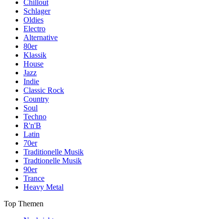
Chillout
Schlager
Oldies
Electro
Alternative
80er
Klassik
House
Jazz
Indie
Classic Rock
Country
Soul
Techno
R'n'B
Latin
70er
Traditionelle Musik
Tradtionelle Musik
90er
Trance
Heavy Metal
Top Themen