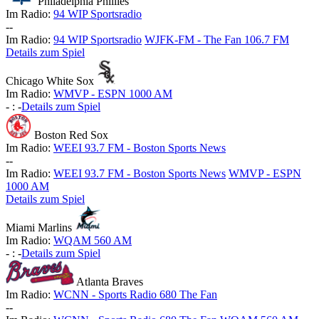
Philadelphia Phillies
Im Radio:
94 WIP Sportsradio
-
-
Im Radio:
94 WIP Sportsradio
WJFK-FM - The Fan 106.7 FM
Details zum Spiel
Chicago White Sox
Im Radio:
WMVP - ESPN 1000 AM
-
:
-
Details zum Spiel
Boston Red Sox
Im Radio:
WEEI 93.7 FM - Boston Sports News
-
-
Im Radio:
WEEI 93.7 FM - Boston Sports News
WMVP - ESPN
1000 AM
Details zum Spiel
Miami Marlins
Im Radio:
WQAM 560 AM
-
:
-
Details zum Spiel
Atlanta Braves
Im Radio:
WCNN - Sports Radio 680 The Fan
-
-