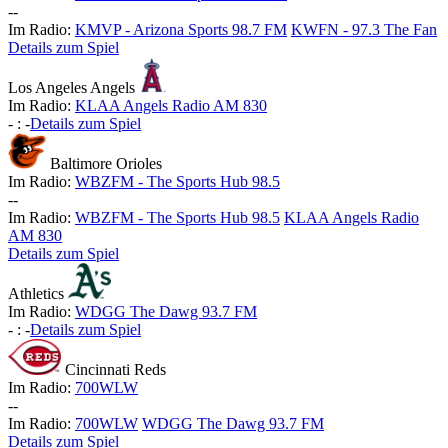
-
-
Im Radio:
KMVP - Arizona Sports 98.7 FM
KWFN - 97.3 The Fan
Details zum Spiel
Los Angeles Angels
Im Radio:
KLAA Angels Radio AM 830
-
:
-
Details zum Spiel
Baltimore Orioles
Im Radio:
WBZFM - The Sports Hub 98.5
-
-
Im Radio:
WBZFM - The Sports Hub 98.5
KLAA Angels Radio
AM 830
Details zum Spiel
Athletics
Im Radio:
WDGG The Dawg 93.7 FM
-
:
-
Details zum Spiel
Cincinnati Reds
Im Radio:
700WLW
-
-
Im Radio:
700WLW
WDGG The Dawg 93.7 FM
Details zum Spiel