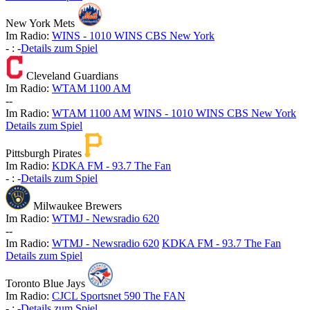
New York Mets
Im Radio:
WINS - 1010 WINS CBS New York
-
:
-
Details zum Spiel
Cleveland Guardians
Im Radio:
WTAM 1100 AM
-
-
Im Radio:
WTAM 1100 AM
WINS - 1010 WINS CBS New York
Details zum Spiel
Pittsburgh Pirates
Im Radio:
KDKA FM - 93.7 The Fan
-
:
-
Details zum Spiel
Milwaukee Brewers
Im Radio:
WTMJ - Newsradio 620
-
-
Im Radio:
WTMJ - Newsradio 620
KDKA FM - 93.7 The Fan
Details zum Spiel
Toronto Blue Jays
Im Radio:
CJCL Sportsnet 590 The FAN
-
:
-
Details zum Spiel