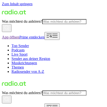
Zum Inhalt springen
Was möchtest du anhören?
App öffnen
Prime entdecken
Top Sender
Podcasts
Live Sport
Sender aus deiner Region
Musikrichtungen
Themen
Radiosender von A-Z
Was möchtest du anhören?