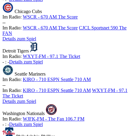
Chicago Cubs
Im Radio:
WSCR - 670 AM The Score
-
-
Im Radio:
WSCR - 670 AM The Score
CJCL Sportsnet 590 The
FAN
Details zum Spiel
Detroit Tigers
Im Radio:
WXYT-FM - 97.1 The Ticket
-
:
-
Details zum Spiel
Seattle Mariners
Im Radio:
KIRO - 710 ESPN Seattle 710 AM
-
-
Im Radio:
KIRO - 710 ESPN Seattle 710 AM
WXYT-FM - 97.1
The Ticket
Details zum Spiel
Washington Nationals
Im Radio:
WJFK-FM - The Fan 106.7 FM
-
:
-
Details zum Spiel