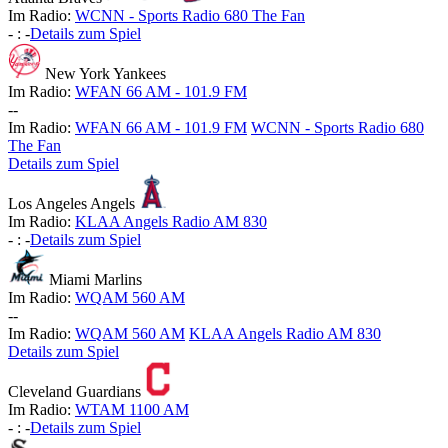
Im Radio:
WCNN - Sports Radio 680 The Fan
-
:
-
Details zum Spiel
New York Yankees
Im Radio:
WFAN 66 AM - 101.9 FM
-
-
Im Radio:
WFAN 66 AM - 101.9 FM
WCNN - Sports Radio 680
The Fan
Details zum Spiel
Los Angeles Angels
Im Radio:
KLAA Angels Radio AM 830
-
:
-
Details zum Spiel
Miami Marlins
Im Radio:
WQAM 560 AM
-
-
Im Radio:
WQAM 560 AM
KLAA Angels Radio AM 830
Details zum Spiel
Cleveland Guardians
Im Radio:
WTAM 1100 AM
-
:
-
Details zum Spiel