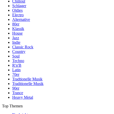
Chillout
Schlager
Oldies
Electro
Alternative
80er
Klassik
House
Jazz
Indie
Classic Rock
Country
Soul
Techno
R'n'B
Latin
70er
Tradtionelle Musik
Traditionelle Musik
90er
Trance
Heavy Metal
Top Themen