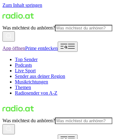
Zum Inhalt springen
Was möchtest du anhören?
App öffnen
Prime entdecken
Top Sender
Podcasts
Live Sport
Sender aus deiner Region
Musikrichtungen
Themen
Radiosender von A-Z
Was möchtest du anhören?