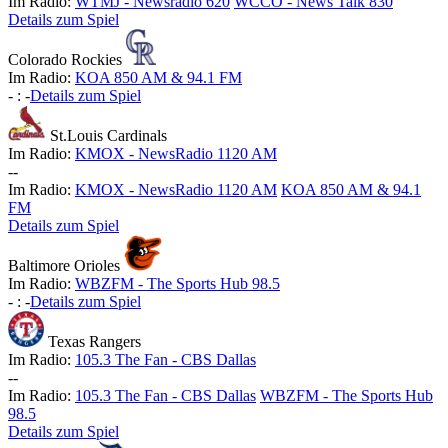
Im Radio:
WTMJ - Newsradio 620
WCCO - News Talk 830
Details zum Spiel
Colorado Rockies
Im Radio:
KOA 850 AM & 94.1 FM
-
:
-
Details zum Spiel
St.Louis Cardinals
Im Radio:
KMOX - NewsRadio 1120 AM
-
-
Im Radio:
KMOX - NewsRadio 1120 AM
KOA 850 AM & 94.1
FM
Details zum Spiel
Baltimore Orioles
Im Radio:
WBZFM - The Sports Hub 98.5
-
:
-
Details zum Spiel
Texas Rangers
Im Radio:
105.3 The Fan - CBS Dallas
-
-
Im Radio:
105.3 The Fan - CBS Dallas
WBZFM - The Sports Hub
98.5
Details zum Spiel