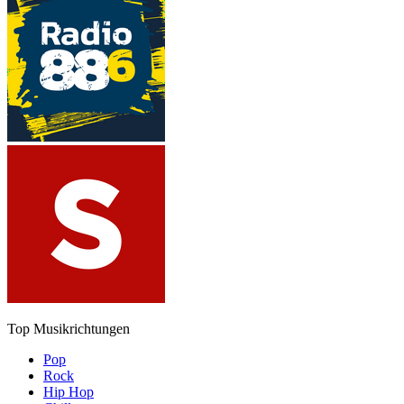
Top Musikrichtungen
Pop
Rock
Hip Hop