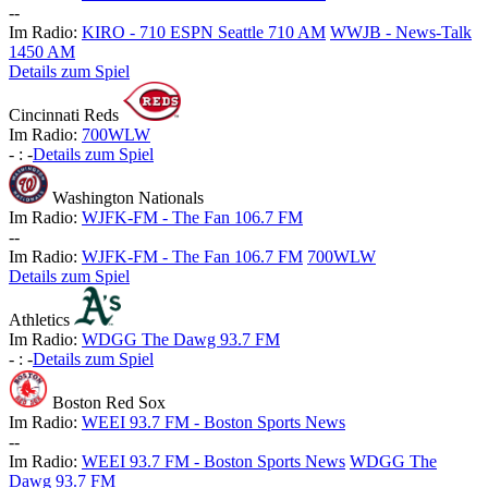
-
-
Im Radio:
KIRO - 710 ESPN Seattle 710 AM
WWJB - News-Talk
1450 AM
Details zum Spiel
Cincinnati Reds
Im Radio:
700WLW
-
:
-
Details zum Spiel
Washington Nationals
Im Radio:
WJFK-FM - The Fan 106.7 FM
-
-
Im Radio:
WJFK-FM - The Fan 106.7 FM
700WLW
Details zum Spiel
Athletics
Im Radio:
WDGG The Dawg 93.7 FM
-
:
-
Details zum Spiel
Boston Red Sox
Im Radio:
WEEI 93.7 FM - Boston Sports News
-
-
Im Radio:
WEEI 93.7 FM - Boston Sports News
WDGG The
Dawg 93.7 FM