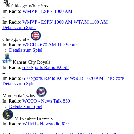
Chicago White Sox
Im Radio:
WMVP - ESPN 1000 AM
-
-
Im Radio:
WMVP - ESPN 1000 AM
WTAM 1100 AM
Details zum Spiel
Chicago Cubs
Im Radio:
WSCR - 670 AM The Score
-
:
-
Details zum Spiel
Kansas City Royals
Im Radio:
610 Sports Radio KCSP
-
-
Im Radio:
610 Sports Radio KCSP
WSCR - 670 AM The Score
Details zum Spiel
Minnesota Twins
Im Radio:
WCCO - News Talk 830
-
:
-
Details zum Spiel
Milwaukee Brewers
Im Radio:
WTMJ - Newsradio 620
-
-