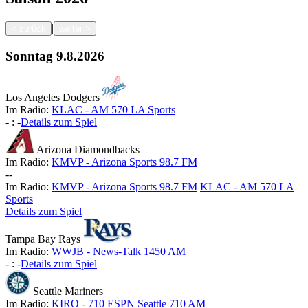
|
<
zurück
weiter
>
Sonntag
9.8.2026
Los Angeles Dodgers
Im Radio:
KLAC - AM 570 LA Sports
-
:
-
Details zum Spiel
Arizona Diamondbacks
Im Radio:
KMVP - Arizona Sports 98.7 FM
-
-
Im Radio:
KMVP - Arizona Sports 98.7 FM
KLAC - AM 570 LA
Sports
Details zum Spiel
Tampa Bay Rays
Im Radio:
WWJB - News-Talk 1450 AM
-
:
-
Details zum Spiel
Seattle Mariners
Im Radio:
KIRO - 710 ESPN Seattle 710 AM