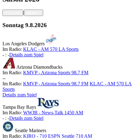
|
<
zurück
weiter
>
Sonntag
9.8.2026
Los Angeles Dodgers
Im Radio:
KLAC - AM 570 LA Sports
-
:
-
Details zum Spiel
Arizona Diamondbacks
Im Radio:
KMVP - Arizona Sports 98.7 FM
-
-
Im Radio:
KMVP - Arizona Sports 98.7 FM
KLAC - AM 570 LA
Sports
Details zum Spiel
Tampa Bay Rays
Im Radio:
WWJB - News-Talk 1450 AM
-
:
-
Details zum Spiel
Seattle Mariners
Im Radio:
KIRO - 710 ESPN Seattle 710 AM