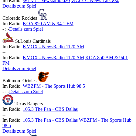
Im Radio:
WTMJ - Newsradio 620
WCCO - News Talk 830
Details zum Spiel
Colorado Rockies
Im Radio:
KOA 850 AM & 94.1 FM
-
:
-
Details zum Spiel
St.Louis Cardinals
Im Radio:
KMOX - NewsRadio 1120 AM
-
-
Im Radio:
KMOX - NewsRadio 1120 AM
KOA 850 AM & 94.1
FM
Details zum Spiel
Baltimore Orioles
Im Radio:
WBZFM - The Sports Hub 98.5
-
:
-
Details zum Spiel
Texas Rangers
Im Radio:
105.3 The Fan - CBS Dallas
-
-
Im Radio:
105.3 The Fan - CBS Dallas
WBZFM - The Sports Hub
98.5
Details zum Spiel