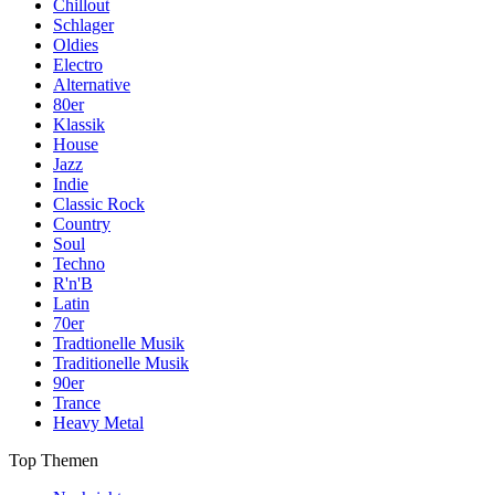
Chillout
Schlager
Oldies
Electro
Alternative
80er
Klassik
House
Jazz
Indie
Classic Rock
Country
Soul
Techno
R'n'B
Latin
70er
Tradtionelle Musik
Traditionelle Musik
90er
Trance
Heavy Metal
Top Themen