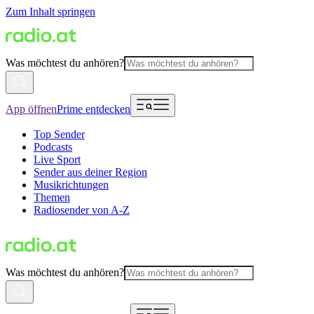
Zum Inhalt springen
Was möchtest du anhören?
App öffnen
Prime entdecken
Top Sender
Podcasts
Live Sport
Sender aus deiner Region
Musikrichtungen
Themen
Radiosender von A-Z
Was möchtest du anhören?