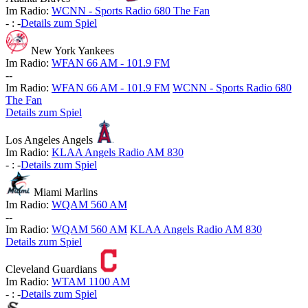
Im Radio:
WCNN - Sports Radio 680 The Fan
-
:
-
Details zum Spiel
New York Yankees
Im Radio:
WFAN 66 AM - 101.9 FM
-
-
Im Radio:
WFAN 66 AM - 101.9 FM
WCNN - Sports Radio 680
The Fan
Details zum Spiel
Los Angeles Angels
Im Radio:
KLAA Angels Radio AM 830
-
:
-
Details zum Spiel
Miami Marlins
Im Radio:
WQAM 560 AM
-
-
Im Radio:
WQAM 560 AM
KLAA Angels Radio AM 830
Details zum Spiel
Cleveland Guardians
Im Radio:
WTAM 1100 AM
-
:
-
Details zum Spiel