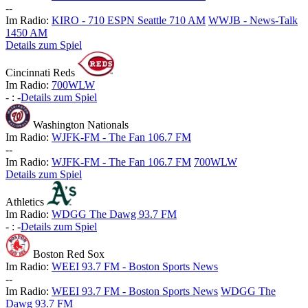
-
-
Im Radio:
KIRO - 710 ESPN Seattle 710 AM
WWJB - News-Talk
1450 AM
Details zum Spiel
Cincinnati Reds
Im Radio:
700WLW
-
:
-
Details zum Spiel
Washington Nationals
Im Radio:
WJFK-FM - The Fan 106.7 FM
-
-
Im Radio:
WJFK-FM - The Fan 106.7 FM
700WLW
Details zum Spiel
Athletics
Im Radio:
WDGG The Dawg 93.7 FM
-
:
-
Details zum Spiel
Boston Red Sox
Im Radio:
WEEI 93.7 FM - Boston Sports News
-
-
Im Radio:
WEEI 93.7 FM - Boston Sports News
WDGG The
Dawg 93.7 FM