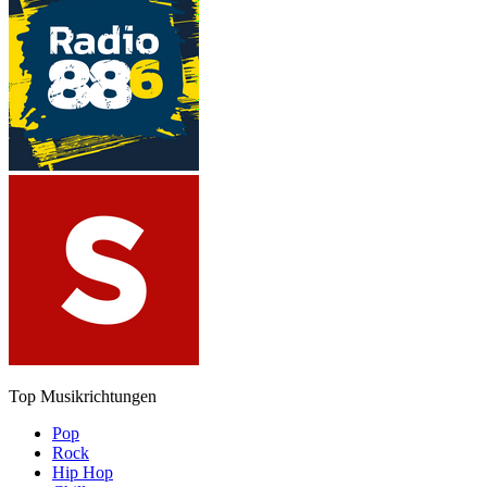
Top Musikrichtungen
Pop
Rock
Hip Hop