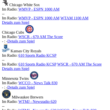
Chicago White Sox
Im Radio:
WMVP - ESPN 1000 AM
-
-
Im Radio:
WMVP - ESPN 1000 AM
WTAM 1100 AM
Details zum Spiel
Chicago Cubs
Im Radio:
WSCR - 670 AM The Score
-
:
-
Details zum Spiel
Kansas City Royals
Im Radio:
610 Sports Radio KCSP
-
-
Im Radio:
610 Sports Radio KCSP
WSCR - 670 AM The Score
Details zum Spiel
Minnesota Twins
Im Radio:
WCCO - News Talk 830
-
:
-
Details zum Spiel
Milwaukee Brewers
Im Radio:
WTMJ - Newsradio 620
-
-