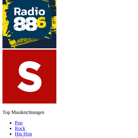
Top Musikrichtungen
Pop
Rock
Hip Hop