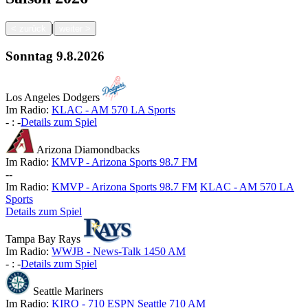
|
<
zurück
weiter
>
Sonntag
9.8.2026
Los Angeles Dodgers
Im Radio:
KLAC - AM 570 LA Sports
-
:
-
Details zum Spiel
Arizona Diamondbacks
Im Radio:
KMVP - Arizona Sports 98.7 FM
-
-
Im Radio:
KMVP - Arizona Sports 98.7 FM
KLAC - AM 570 LA
Sports
Details zum Spiel
Tampa Bay Rays
Im Radio:
WWJB - News-Talk 1450 AM
-
:
-
Details zum Spiel
Seattle Mariners
Im Radio:
KIRO - 710 ESPN Seattle 710 AM