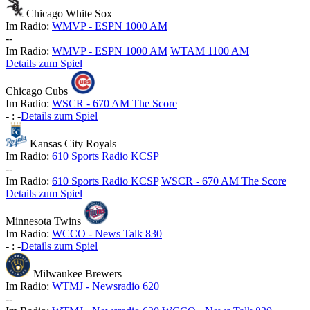
Chicago White Sox
Im Radio:
WMVP - ESPN 1000 AM
-
-
Im Radio:
WMVP - ESPN 1000 AM
WTAM 1100 AM
Details zum Spiel
Chicago Cubs
Im Radio:
WSCR - 670 AM The Score
-
:
-
Details zum Spiel
Kansas City Royals
Im Radio:
610 Sports Radio KCSP
-
-
Im Radio:
610 Sports Radio KCSP
WSCR - 670 AM The Score
Details zum Spiel
Minnesota Twins
Im Radio:
WCCO - News Talk 830
-
:
-
Details zum Spiel
Milwaukee Brewers
Im Radio:
WTMJ - Newsradio 620
-
-