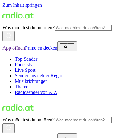
Zum Inhalt springen
Was möchtest du anhören?
App öffnen
Prime entdecken
Top Sender
Podcasts
Live Sport
Sender aus deiner Region
Musikrichtungen
Themen
Radiosender von A-Z
Was möchtest du anhören?