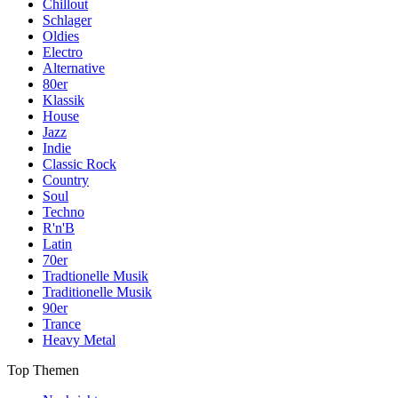
Chillout
Schlager
Oldies
Electro
Alternative
80er
Klassik
House
Jazz
Indie
Classic Rock
Country
Soul
Techno
R'n'B
Latin
70er
Tradtionelle Musik
Traditionelle Musik
90er
Trance
Heavy Metal
Top Themen