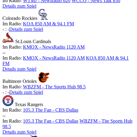
Im Radio:
WTMJ - Newsradio 620
WCCO - News Talk 830
Details zum Spiel
Colorado Rockies
Im Radio:
KOA 850 AM & 94.1 FM
-
:
-
Details zum Spiel
St.Louis Cardinals
Im Radio:
KMOX - NewsRadio 1120 AM
-
-
Im Radio:
KMOX - NewsRadio 1120 AM
KOA 850 AM & 94.1
FM
Details zum Spiel
Baltimore Orioles
Im Radio:
WBZFM - The Sports Hub 98.5
-
:
-
Details zum Spiel
Texas Rangers
Im Radio:
105.3 The Fan - CBS Dallas
-
-
Im Radio:
105.3 The Fan - CBS Dallas
WBZFM - The Sports Hub
98.5
Details zum Spiel