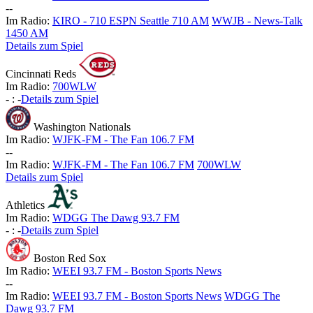
-
-
Im Radio:
KIRO - 710 ESPN Seattle 710 AM
WWJB - News-Talk
1450 AM
Details zum Spiel
Cincinnati Reds
Im Radio:
700WLW
-
:
-
Details zum Spiel
Washington Nationals
Im Radio:
WJFK-FM - The Fan 106.7 FM
-
-
Im Radio:
WJFK-FM - The Fan 106.7 FM
700WLW
Details zum Spiel
Athletics
Im Radio:
WDGG The Dawg 93.7 FM
-
:
-
Details zum Spiel
Boston Red Sox
Im Radio:
WEEI 93.7 FM - Boston Sports News
-
-
Im Radio:
WEEI 93.7 FM - Boston Sports News
WDGG The
Dawg 93.7 FM