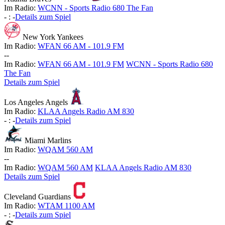
Im Radio:
WCNN - Sports Radio 680 The Fan
-
:
-
Details zum Spiel
New York Yankees
Im Radio:
WFAN 66 AM - 101.9 FM
-
-
Im Radio:
WFAN 66 AM - 101.9 FM
WCNN - Sports Radio 680
The Fan
Details zum Spiel
Los Angeles Angels
Im Radio:
KLAA Angels Radio AM 830
-
:
-
Details zum Spiel
Miami Marlins
Im Radio:
WQAM 560 AM
-
-
Im Radio:
WQAM 560 AM
KLAA Angels Radio AM 830
Details zum Spiel
Cleveland Guardians
Im Radio:
WTAM 1100 AM
-
:
-
Details zum Spiel