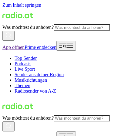
Zum Inhalt springen
Was möchtest du anhören?
App öffnen
Prime entdecken
Top Sender
Podcasts
Live Sport
Sender aus deiner Region
Musikrichtungen
Themen
Radiosender von A-Z
Was möchtest du anhören?