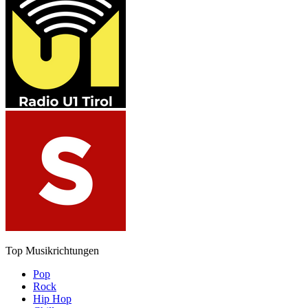
Top Musikrichtungen
Pop
Rock
Hip Hop