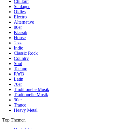
Chillout
Schlager
Oldies
Electro
Alternative
80er
Klassik
House
Jazz
Indie
Classic Rock
Country
Soul
Techno
R'n'B
Latin
70er
Traditionelle Musik
Tradtionelle Musik
90er
Trance
Heavy Metal
Top Themen