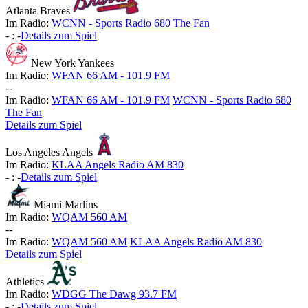
Atlanta Braves
Im Radio:
WCNN - Sports Radio 680 The Fan
-
:
-
Details zum Spiel
New York Yankees
Im Radio:
WFAN 66 AM - 101.9 FM
-
-
Im Radio:
WFAN 66 AM - 101.9 FM
WCNN - Sports Radio 680
The Fan
Details zum Spiel
Los Angeles Angels
Im Radio:
KLAA Angels Radio AM 830
-
:
-
Details zum Spiel
Miami Marlins
Im Radio:
WQAM 560 AM
-
-
Im Radio:
WQAM 560 AM
KLAA Angels Radio AM 830
Details zum Spiel
Athletics
Im Radio:
WDGG The Dawg 93.7 FM
-
:
-
Details zum Spiel