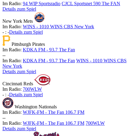
Im Radio:
94 WIP Sportsradio
CJCL Sportsnet 590 The FAN
Details zum Spiel
New York Mets
Im Radio:
WINS - 1010 WINS CBS New York
-
:
-
Details zum Spiel
Pittsburgh Pirates
Im Radio:
KDKA FM - 93.7 The Fan
-
-
Im Radio:
KDKA FM - 93.7 The Fan
WINS - 1010 WINS CBS
New York
Details zum Spiel
Cincinnati Reds
Im Radio:
700WLW
-
:
-
Details zum Spiel
Washington Nationals
Im Radio:
WJFK-FM - The Fan 106.7 FM
-
-
Im Radio:
WJFK-FM - The Fan 106.7 FM
700WLW
Details zum Spiel