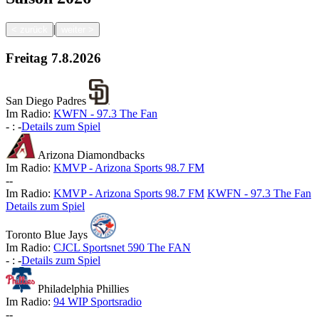
|
<
zurück
weiter
>
Freitag
7.8.2026
San Diego Padres
Im Radio:
KWFN - 97.3 The Fan
-
:
-
Details zum Spiel
Arizona Diamondbacks
Im Radio:
KMVP - Arizona Sports 98.7 FM
-
-
Im Radio:
KMVP - Arizona Sports 98.7 FM
KWFN - 97.3 The Fan
Details zum Spiel
Toronto Blue Jays
Im Radio:
CJCL Sportsnet 590 The FAN
-
:
-
Details zum Spiel
Philadelphia Phillies
Im Radio:
94 WIP Sportsradio
-
-