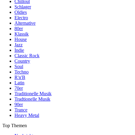
Chillout
Schlager
Oldies
Electro
Alternative
80er
Klassik
House
Jazz
Indie
Classic Rock
Country
Soul
Techno
R'n'B
Latin
70er
Traditionelle Musik
Tradtionelle Musik
90er
Trance
Heavy Metal
Top Themen