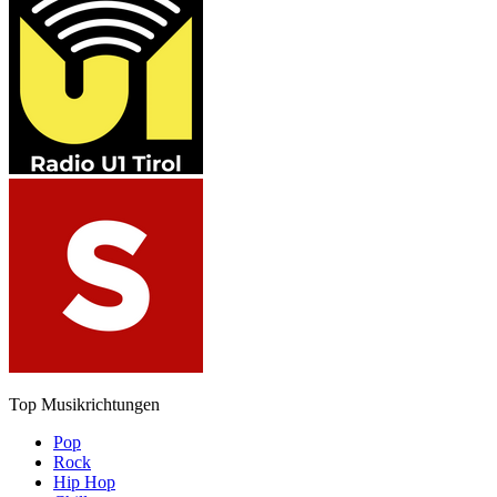
Top Musikrichtungen
Pop
Rock
Hip Hop