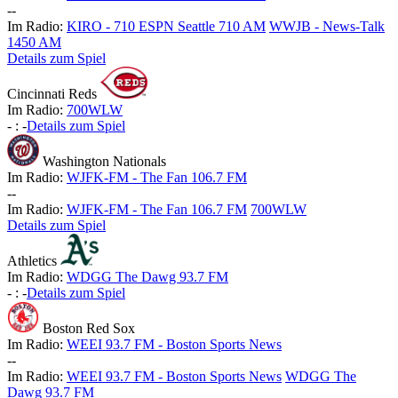
-
-
Im Radio:
KIRO - 710 ESPN Seattle 710 AM
WWJB - News-Talk
1450 AM
Details zum Spiel
Cincinnati Reds
Im Radio:
700WLW
-
:
-
Details zum Spiel
Washington Nationals
Im Radio:
WJFK-FM - The Fan 106.7 FM
-
-
Im Radio:
WJFK-FM - The Fan 106.7 FM
700WLW
Details zum Spiel
Athletics
Im Radio:
WDGG The Dawg 93.7 FM
-
:
-
Details zum Spiel
Boston Red Sox
Im Radio:
WEEI 93.7 FM - Boston Sports News
-
-
Im Radio:
WEEI 93.7 FM - Boston Sports News
WDGG The
Dawg 93.7 FM