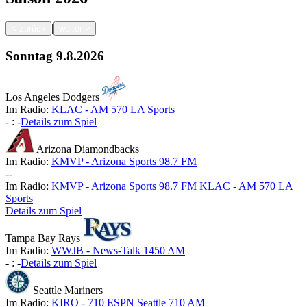
|
<
zurück
weiter
>
Sonntag
9.8.2026
Los Angeles Dodgers
Im Radio:
KLAC - AM 570 LA Sports
-
:
-
Details zum Spiel
Arizona Diamondbacks
Im Radio:
KMVP - Arizona Sports 98.7 FM
-
-
Im Radio:
KMVP - Arizona Sports 98.7 FM
KLAC - AM 570 LA
Sports
Details zum Spiel
Tampa Bay Rays
Im Radio:
WWJB - News-Talk 1450 AM
-
:
-
Details zum Spiel
Seattle Mariners
Im Radio:
KIRO - 710 ESPN Seattle 710 AM