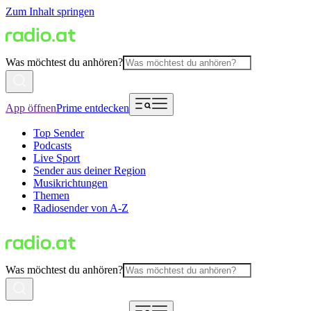
Zum Inhalt springen
Was möchtest du anhören?
App öffnen
Prime entdecken
Top Sender
Podcasts
Live Sport
Sender aus deiner Region
Musikrichtungen
Themen
Radiosender von A-Z
Was möchtest du anhören?