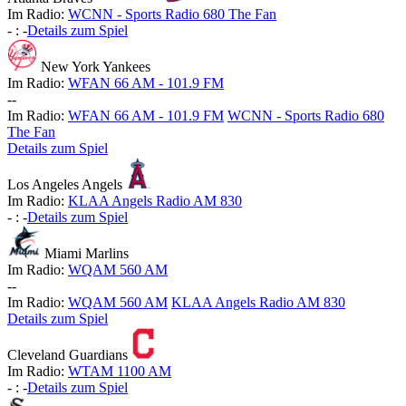
Im Radio:
WCNN - Sports Radio 680 The Fan
-
:
-
Details zum Spiel
New York Yankees
Im Radio:
WFAN 66 AM - 101.9 FM
-
-
Im Radio:
WFAN 66 AM - 101.9 FM
WCNN - Sports Radio 680
The Fan
Details zum Spiel
Los Angeles Angels
Im Radio:
KLAA Angels Radio AM 830
-
:
-
Details zum Spiel
Miami Marlins
Im Radio:
WQAM 560 AM
-
-
Im Radio:
WQAM 560 AM
KLAA Angels Radio AM 830
Details zum Spiel
Cleveland Guardians
Im Radio:
WTAM 1100 AM
-
:
-
Details zum Spiel