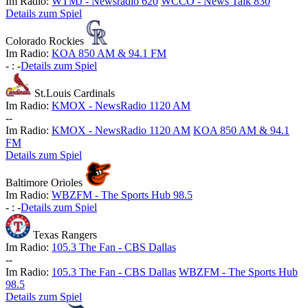
Im Radio:
WTMJ - Newsradio 620
WCCO - News Talk 830
Details zum Spiel
Colorado Rockies
Im Radio:
KOA 850 AM & 94.1 FM
-
:
-
Details zum Spiel
St.Louis Cardinals
Im Radio:
KMOX - NewsRadio 1120 AM
-
-
Im Radio:
KMOX - NewsRadio 1120 AM
KOA 850 AM & 94.1
FM
Details zum Spiel
Baltimore Orioles
Im Radio:
WBZFM - The Sports Hub 98.5
-
:
-
Details zum Spiel
Texas Rangers
Im Radio:
105.3 The Fan - CBS Dallas
-
-
Im Radio:
105.3 The Fan - CBS Dallas
WBZFM - The Sports Hub
98.5
Details zum Spiel