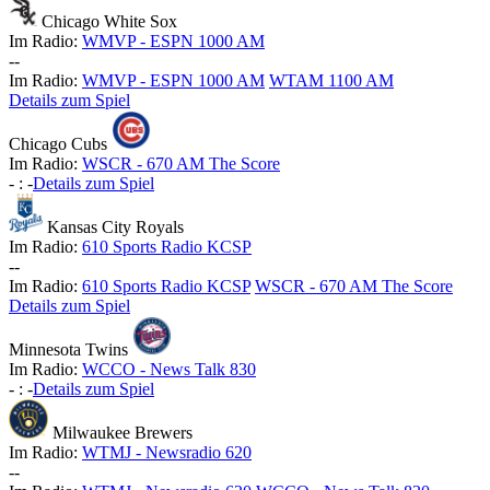
Chicago White Sox
Im Radio:
WMVP - ESPN 1000 AM
-
-
Im Radio:
WMVP - ESPN 1000 AM
WTAM 1100 AM
Details zum Spiel
Chicago Cubs
Im Radio:
WSCR - 670 AM The Score
-
:
-
Details zum Spiel
Kansas City Royals
Im Radio:
610 Sports Radio KCSP
-
-
Im Radio:
610 Sports Radio KCSP
WSCR - 670 AM The Score
Details zum Spiel
Minnesota Twins
Im Radio:
WCCO - News Talk 830
-
:
-
Details zum Spiel
Milwaukee Brewers
Im Radio:
WTMJ - Newsradio 620
-
-