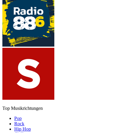
Top Musikrichtungen
Pop
Rock
Hip Hop