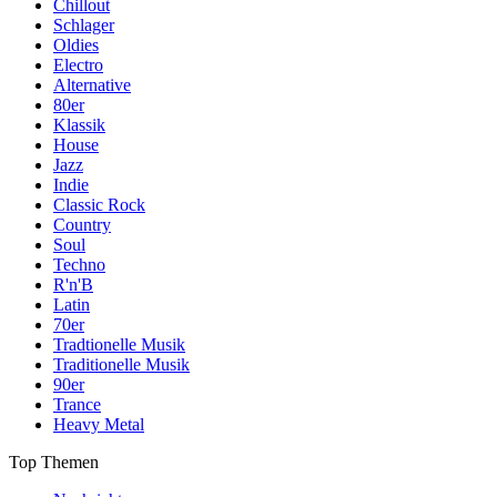
Chillout
Schlager
Oldies
Electro
Alternative
80er
Klassik
House
Jazz
Indie
Classic Rock
Country
Soul
Techno
R'n'B
Latin
70er
Tradtionelle Musik
Traditionelle Musik
90er
Trance
Heavy Metal
Top Themen