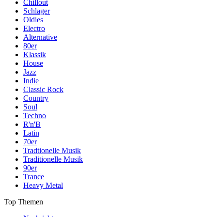
Chillout
Schlager
Oldies
Electro
Alternative
80er
Klassik
House
Jazz
Indie
Classic Rock
Country
Soul
Techno
R'n'B
Latin
70er
Tradtionelle Musik
Traditionelle Musik
90er
Trance
Heavy Metal
Top Themen