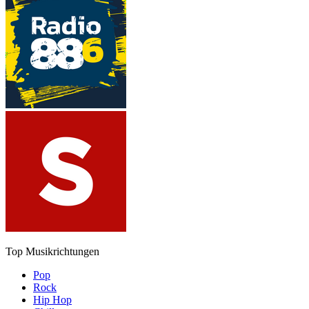
Top Musikrichtungen
Pop
Rock
Hip Hop