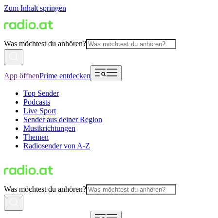
Zum Inhalt springen
Was möchtest du anhören?
App öffnen
Prime entdecken
Top Sender
Podcasts
Live Sport
Sender aus deiner Region
Musikrichtungen
Themen
Radiosender von A-Z
Was möchtest du anhören?