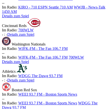
-
-
Im Radio:
KIRO - 710 ESPN Seattle 710 AM
WWJB - News-Talk
1450 AM
Details zum Spiel
Cincinnati Reds
Im Radio:
700WLW
-
:
-
Details zum Spiel
Washington Nationals
Im Radio:
WJFK-FM - The Fan 106.7 FM
-
-
Im Radio:
WJFK-FM - The Fan 106.7 FM
700WLW
Details zum Spiel
Athletics
Im Radio:
WDGG The Dawg 93.7 FM
-
:
-
Details zum Spiel
Boston Red Sox
Im Radio:
WEEI 93.7 FM - Boston Sports News
-
-
Im Radio:
WEEI 93.7 FM - Boston Sports News
WDGG The
Dawg 93.7 FM