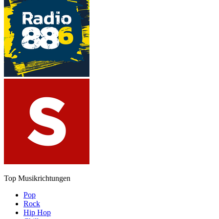
Top Musikrichtungen
Pop
Rock
Hip Hop