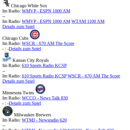
Chicago White Sox
Im Radio:
WMVP - ESPN 1000 AM
-
-
Im Radio:
WMVP - ESPN 1000 AM
WTAM 1100 AM
Details zum Spiel
Chicago Cubs
Im Radio:
WSCR - 670 AM The Score
-
:
-
Details zum Spiel
Kansas City Royals
Im Radio:
610 Sports Radio KCSP
-
-
Im Radio:
610 Sports Radio KCSP
WSCR - 670 AM The Score
Details zum Spiel
Minnesota Twins
Im Radio:
WCCO - News Talk 830
-
:
-
Details zum Spiel
Milwaukee Brewers
Im Radio:
WTMJ - Newsradio 620
-
-