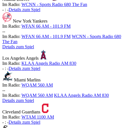
Im Radio:
WCNN - Sports Radio 680 The Fan
-
:
-
Details zum Spiel
New York Yankees
Im Radio:
WFAN 66 AM - 101.9 FM
-
-
Im Radio:
WFAN 66 AM - 101.9 FM
WCNN - Sports Radio 680
The Fan
Details zum Spiel
Los Angeles Angels
Im Radio:
KLAA Angels Radio AM 830
-
:
-
Details zum Spiel
Miami Marlins
Im Radio:
WQAM 560 AM
-
-
Im Radio:
WQAM 560 AM
KLAA Angels Radio AM 830
Details zum Spiel
Cleveland Guardians
Im Radio:
WTAM 1100 AM
-
:
-
Details zum Spiel