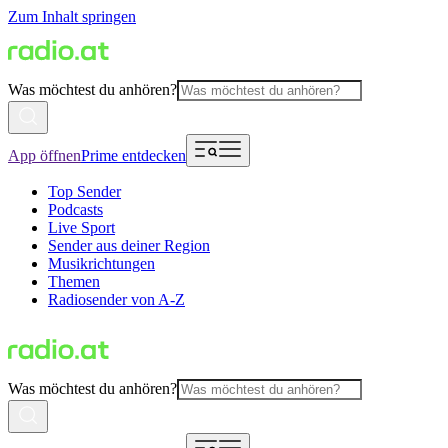
Zum Inhalt springen
Was möchtest du anhören?
App öffnen
Prime entdecken
Top Sender
Podcasts
Live Sport
Sender aus deiner Region
Musikrichtungen
Themen
Radiosender von A-Z
Was möchtest du anhören?