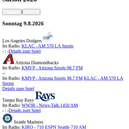
|
<
zurück
weiter
>
Sonntag
9.8.2026
Los Angeles Dodgers
Im Radio:
KLAC - AM 570 LA Sports
-
:
-
Details zum Spiel
Arizona Diamondbacks
Im Radio:
KMVP - Arizona Sports 98.7 FM
-
-
Im Radio:
KMVP - Arizona Sports 98.7 FM
KLAC - AM 570 LA
Sports
Details zum Spiel
Tampa Bay Rays
Im Radio:
WWJB - News-Talk 1450 AM
-
:
-
Details zum Spiel
Seattle Mariners
Im Radio:
KIRO - 710 ESPN Seattle 710 AM