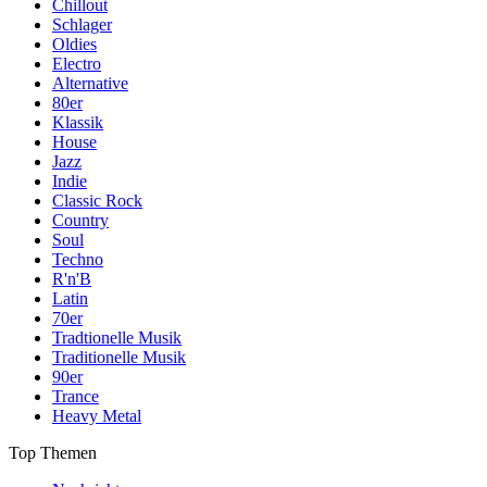
Chillout
Schlager
Oldies
Electro
Alternative
80er
Klassik
House
Jazz
Indie
Classic Rock
Country
Soul
Techno
R'n'B
Latin
70er
Tradtionelle Musik
Traditionelle Musik
90er
Trance
Heavy Metal
Top Themen