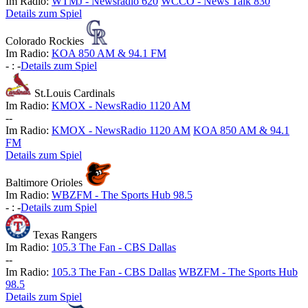
Im Radio:
WTMJ - Newsradio 620
WCCO - News Talk 830
Details zum Spiel
Colorado Rockies
Im Radio:
KOA 850 AM & 94.1 FM
-
:
-
Details zum Spiel
St.Louis Cardinals
Im Radio:
KMOX - NewsRadio 1120 AM
-
-
Im Radio:
KMOX - NewsRadio 1120 AM
KOA 850 AM & 94.1
FM
Details zum Spiel
Baltimore Orioles
Im Radio:
WBZFM - The Sports Hub 98.5
-
:
-
Details zum Spiel
Texas Rangers
Im Radio:
105.3 The Fan - CBS Dallas
-
-
Im Radio:
105.3 The Fan - CBS Dallas
WBZFM - The Sports Hub
98.5
Details zum Spiel