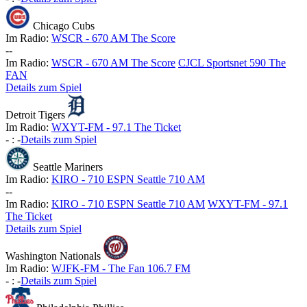
Chicago Cubs
Im Radio:
WSCR - 670 AM The Score
-
-
Im Radio:
WSCR - 670 AM The Score
CJCL Sportsnet 590 The
FAN
Details zum Spiel
Detroit Tigers
Im Radio:
WXYT-FM - 97.1 The Ticket
-
:
-
Details zum Spiel
Seattle Mariners
Im Radio:
KIRO - 710 ESPN Seattle 710 AM
-
-
Im Radio:
KIRO - 710 ESPN Seattle 710 AM
WXYT-FM - 97.1
The Ticket
Details zum Spiel
Washington Nationals
Im Radio:
WJFK-FM - The Fan 106.7 FM
-
:
-
Details zum Spiel