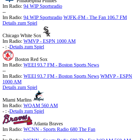
Philadelphia Phillies
Im Radio:
94 WIP Sportsradio
-
-
Im Radio:
94 WIP Sportsradio
WJFK-FM - The Fan 106.7 FM
Details zum Spiel
Chicago White Sox
Im Radio:
WMVP - ESPN 1000 AM
-
:
-
Details zum Spiel
Boston Red Sox
Im Radio:
WEEI 93.7 FM - Boston Sports News
-
-
Im Radio:
WEEI 93.7 FM - Boston Sports News
WMVP - ESPN
1000 AM
Details zum Spiel
Miami Marlins
Im Radio:
WQAM 560 AM
-
:
-
Details zum Spiel
Atlanta Braves
Im Radio:
WCNN - Sports Radio 680 The Fan
-
-