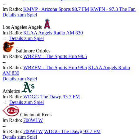
-
-
Im Radio:
KMVP - Arizona Sports 98.7 FM
KWFN - 97.3 The Fan
Details zum Spiel
Los Angeles Angels
Im Radio:
KLAA Angels Radio AM 830
-
:
-
Details zum Spiel
Baltimore Orioles
Im Radio:
WBZFM - The Sports Hub 98.5
-
-
Im Radio:
WBZFM - The Sports Hub 98.5
KLAA Angels Radio
AM 830
Details zum Spiel
Athletics
Im Radio:
WDGG The Dawg 93.7 FM
-
:
-
Details zum Spiel
Cincinnati Reds
Im Radio:
700WLW
-
-
Im Radio:
700WLW
WDGG The Dawg 93.7 FM
Details zum Spiel