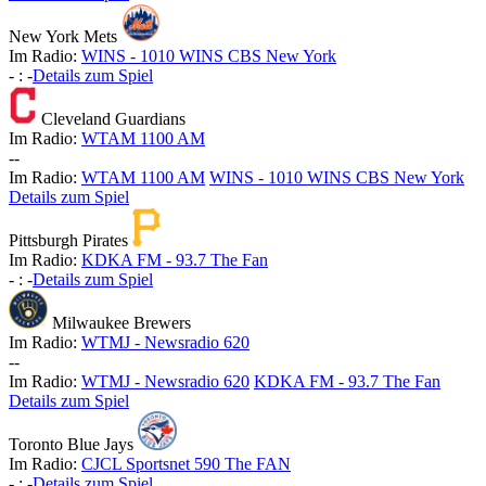
New York Mets
Im Radio:
WINS - 1010 WINS CBS New York
-
:
-
Details zum Spiel
Cleveland Guardians
Im Radio:
WTAM 1100 AM
-
-
Im Radio:
WTAM 1100 AM
WINS - 1010 WINS CBS New York
Details zum Spiel
Pittsburgh Pirates
Im Radio:
KDKA FM - 93.7 The Fan
-
:
-
Details zum Spiel
Milwaukee Brewers
Im Radio:
WTMJ - Newsradio 620
-
-
Im Radio:
WTMJ - Newsradio 620
KDKA FM - 93.7 The Fan
Details zum Spiel
Toronto Blue Jays
Im Radio:
CJCL Sportsnet 590 The FAN
-
:
-
Details zum Spiel