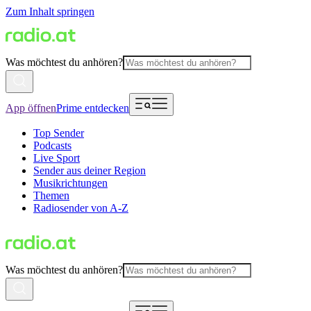
Zum Inhalt springen
Was möchtest du anhören?
App öffnen
Prime entdecken
Top Sender
Podcasts
Live Sport
Sender aus deiner Region
Musikrichtungen
Themen
Radiosender von A-Z
Was möchtest du anhören?