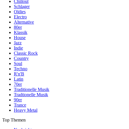
Chillout
Schlager
Oldies
Electro
Alternative
80er
Klassik
House
Jazz
Indie
Classic Rock
Country
Soul
Techno
R'n'B
Latin
70er
Traditionelle Musik
Tradtionelle Musik
90er
Trance
Heavy Metal
Top Themen