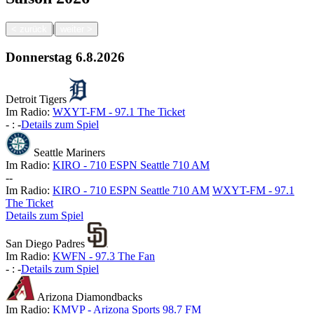
|
<
zurück
weiter
>
Donnerstag
6.8.2026
Detroit Tigers
Im Radio:
WXYT-FM - 97.1 The Ticket
-
:
-
Details zum Spiel
Seattle Mariners
Im Radio:
KIRO - 710 ESPN Seattle 710 AM
-
-
Im Radio:
KIRO - 710 ESPN Seattle 710 AM
WXYT-FM - 97.1
The Ticket
Details zum Spiel
San Diego Padres
Im Radio:
KWFN - 97.3 The Fan
-
:
-
Details zum Spiel
Arizona Diamondbacks
Im Radio:
KMVP - Arizona Sports 98.7 FM