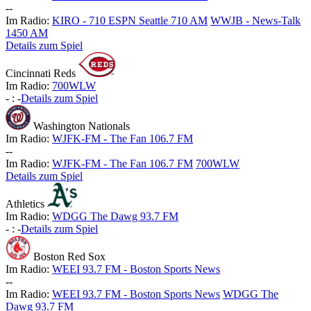
-
-
Im Radio:
KIRO - 710 ESPN Seattle 710 AM
WWJB - News-Talk
1450 AM
Details zum Spiel
Cincinnati Reds
Im Radio:
700WLW
-
:
-
Details zum Spiel
Washington Nationals
Im Radio:
WJFK-FM - The Fan 106.7 FM
-
-
Im Radio:
WJFK-FM - The Fan 106.7 FM
700WLW
Details zum Spiel
Athletics
Im Radio:
WDGG The Dawg 93.7 FM
-
:
-
Details zum Spiel
Boston Red Sox
Im Radio:
WEEI 93.7 FM - Boston Sports News
-
-
Im Radio:
WEEI 93.7 FM - Boston Sports News
WDGG The
Dawg 93.7 FM