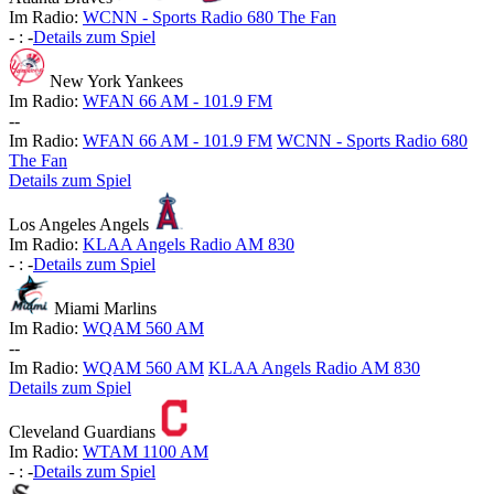
Im Radio:
WCNN - Sports Radio 680 The Fan
-
:
-
Details zum Spiel
New York Yankees
Im Radio:
WFAN 66 AM - 101.9 FM
-
-
Im Radio:
WFAN 66 AM - 101.9 FM
WCNN - Sports Radio 680
The Fan
Details zum Spiel
Los Angeles Angels
Im Radio:
KLAA Angels Radio AM 830
-
:
-
Details zum Spiel
Miami Marlins
Im Radio:
WQAM 560 AM
-
-
Im Radio:
WQAM 560 AM
KLAA Angels Radio AM 830
Details zum Spiel
Cleveland Guardians
Im Radio:
WTAM 1100 AM
-
:
-
Details zum Spiel