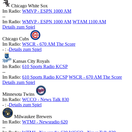
Chicago White Sox
Im Radio:
WMVP - ESPN 1000 AM
-
-
Im Radio:
WMVP - ESPN 1000 AM
WTAM 1100 AM
Details zum Spiel
Chicago Cubs
Im Radio:
WSCR - 670 AM The Score
-
:
-
Details zum Spiel
Kansas City Royals
Im Radio:
610 Sports Radio KCSP
-
-
Im Radio:
610 Sports Radio KCSP
WSCR - 670 AM The Score
Details zum Spiel
Minnesota Twins
Im Radio:
WCCO - News Talk 830
-
:
-
Details zum Spiel
Milwaukee Brewers
Im Radio:
WTMJ - Newsradio 620
-
-