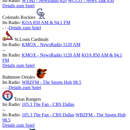
Im Radio:
WTMJ - Newsradio 620
WCCO - News Talk 830
Details zum Spiel
Colorado Rockies
Im Radio:
KOA 850 AM & 94.1 FM
-
:
-
Details zum Spiel
St.Louis Cardinals
Im Radio:
KMOX - NewsRadio 1120 AM
-
-
Im Radio:
KMOX - NewsRadio 1120 AM
KOA 850 AM & 94.1
FM
Details zum Spiel
Baltimore Orioles
Im Radio:
WBZFM - The Sports Hub 98.5
-
:
-
Details zum Spiel
Texas Rangers
Im Radio:
105.3 The Fan - CBS Dallas
-
-
Im Radio:
105.3 The Fan - CBS Dallas
WBZFM - The Sports Hub
98.5
Details zum Spiel