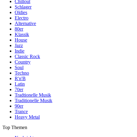
Chillout
Schlager
Oldies
Electro
Alternative
80er
Klassik
House
Jazz
Indie
Classic Rock
Country
Soul
Techno
R'n'B
Latin
70er
Tradtionelle Musik
Traditionelle Musik
90er
Trance
Heavy Metal
Top Themen