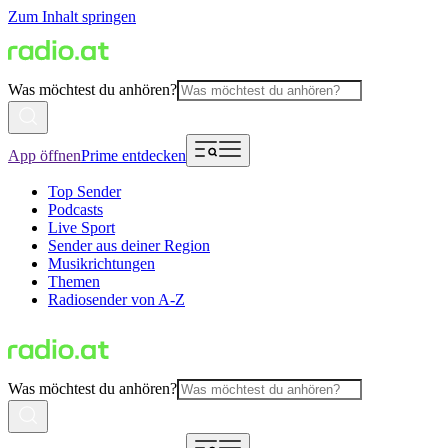
Zum Inhalt springen
Was möchtest du anhören?
App öffnen
Prime entdecken
Top Sender
Podcasts
Live Sport
Sender aus deiner Region
Musikrichtungen
Themen
Radiosender von A-Z
Was möchtest du anhören?