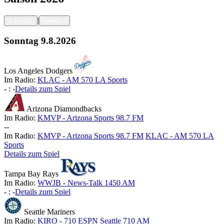
|
<
zurück
weiter
>
Sonntag
9.8.2026
Los Angeles Dodgers
Im Radio:
KLAC - AM 570 LA Sports
-
:
-
Details zum Spiel
Arizona Diamondbacks
Im Radio:
KMVP - Arizona Sports 98.7 FM
-
-
Im Radio:
KMVP - Arizona Sports 98.7 FM
KLAC - AM 570 LA
Sports
Details zum Spiel
Tampa Bay Rays
Im Radio:
WWJB - News-Talk 1450 AM
-
:
-
Details zum Spiel
Seattle Mariners
Im Radio:
KIRO - 710 ESPN Seattle 710 AM