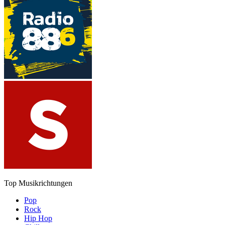
Top Musikrichtungen
Pop
Rock
Hip Hop