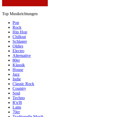
Top Musikrichtungen
Pop
Rock
Hip Hop
Chillout
Schlager
Oldies
Electro
Alternative
80er
Klassik
House
Jazz
Indie
Classic Rock
Country
Soul
Techno
R'n'B
Latin
70er
Tradtionelle Musik