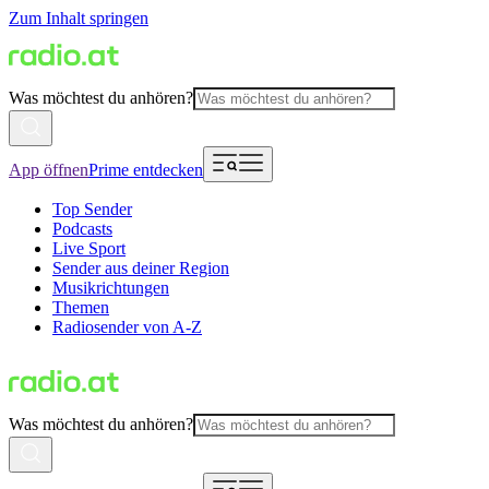
Zum Inhalt springen
Was möchtest du anhören?
App öffnen
Prime entdecken
Top Sender
Podcasts
Live Sport
Sender aus deiner Region
Musikrichtungen
Themen
Radiosender von A-Z
Was möchtest du anhören?