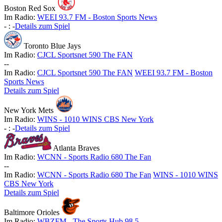
Boston Red Sox
Im Radio:
WEEI 93.7 FM - Boston Sports News
-
:
-
Details zum Spiel
Toronto Blue Jays
Im Radio:
CJCL Sportsnet 590 The FAN
-
-
Im Radio:
CJCL Sportsnet 590 The FAN
WEEI 93.7 FM - Boston
Sports News
Details zum Spiel
New York Mets
Im Radio:
WINS - 1010 WINS CBS New York
-
:
-
Details zum Spiel
Atlanta Braves
Im Radio:
WCNN - Sports Radio 680 The Fan
-
-
Im Radio:
WCNN - Sports Radio 680 The Fan
WINS - 1010 WINS
CBS New York
Details zum Spiel
Baltimore Orioles
Im Radio:
WBZFM - The Sports Hub 98.5