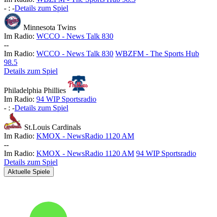
-
:
-
Details zum Spiel
Minnesota Twins
Im Radio:
WCCO - News Talk 830
-
-
Im Radio:
WCCO - News Talk 830
WBZFM - The Sports Hub
98.5
Details zum Spiel
Philadelphia Phillies
Im Radio:
94 WIP Sportsradio
-
:
-
Details zum Spiel
St.Louis Cardinals
Im Radio:
KMOX - NewsRadio 1120 AM
-
-
Im Radio:
KMOX - NewsRadio 1120 AM
94 WIP Sportsradio
Details zum Spiel
Aktuelle Spiele