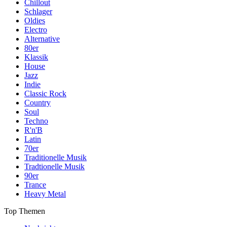
Chillout
Schlager
Oldies
Electro
Alternative
80er
Klassik
House
Jazz
Indie
Classic Rock
Country
Soul
Techno
R'n'B
Latin
70er
Traditionelle Musik
Tradtionelle Musik
90er
Trance
Heavy Metal
Top Themen