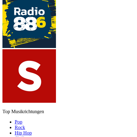
Top Musikrichtungen
Pop
Rock
Hip Hop