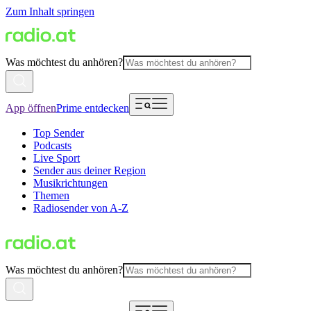
Zum Inhalt springen
Was möchtest du anhören?
App öffnen
Prime entdecken
Top Sender
Podcasts
Live Sport
Sender aus deiner Region
Musikrichtungen
Themen
Radiosender von A-Z
Was möchtest du anhören?