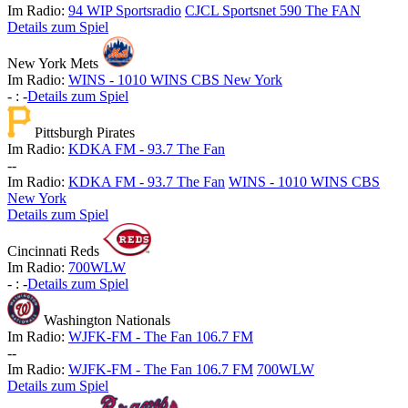
Im Radio:
94 WIP Sportsradio
CJCL Sportsnet 590 The FAN
Details zum Spiel
New York Mets
Im Radio:
WINS - 1010 WINS CBS New York
-
:
-
Details zum Spiel
Pittsburgh Pirates
Im Radio:
KDKA FM - 93.7 The Fan
-
-
Im Radio:
KDKA FM - 93.7 The Fan
WINS - 1010 WINS CBS
New York
Details zum Spiel
Cincinnati Reds
Im Radio:
700WLW
-
:
-
Details zum Spiel
Washington Nationals
Im Radio:
WJFK-FM - The Fan 106.7 FM
-
-
Im Radio:
WJFK-FM - The Fan 106.7 FM
700WLW
Details zum Spiel