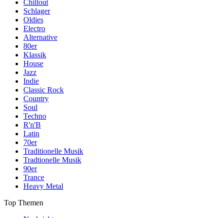
Chillout
Schlager
Oldies
Electro
Alternative
80er
Klassik
House
Jazz
Indie
Classic Rock
Country
Soul
Techno
R'n'B
Latin
70er
Traditionelle Musik
Tradtionelle Musik
90er
Trance
Heavy Metal
Top Themen