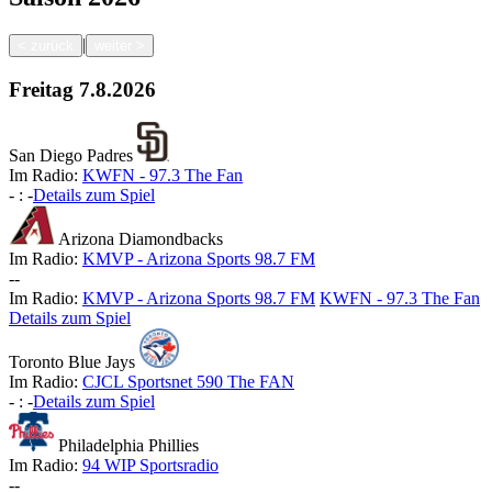
|
<
zurück
weiter
>
Freitag
7.8.2026
San Diego Padres
Im Radio:
KWFN - 97.3 The Fan
-
:
-
Details zum Spiel
Arizona Diamondbacks
Im Radio:
KMVP - Arizona Sports 98.7 FM
-
-
Im Radio:
KMVP - Arizona Sports 98.7 FM
KWFN - 97.3 The Fan
Details zum Spiel
Toronto Blue Jays
Im Radio:
CJCL Sportsnet 590 The FAN
-
:
-
Details zum Spiel
Philadelphia Phillies
Im Radio:
94 WIP Sportsradio
-
-