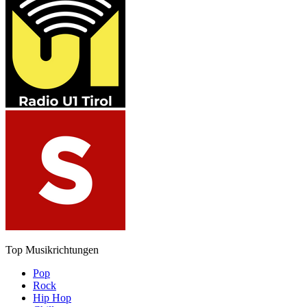
Top Musikrichtungen
Pop
Rock
Hip Hop