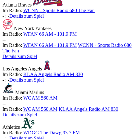
Atlanta Braves
Im Radio:
WCNN - Sports Radio 680 The Fan
-
:
-
Details zum Spiel
New York Yankees
Im Radio:
WFAN 66 AM - 101.9 FM
-
-
Im Radio:
WFAN 66 AM - 101.9 FM
WCNN - Sports Radio 680
The Fan
Details zum Spiel
Los Angeles Angels
Im Radio:
KLAA Angels Radio AM 830
-
:
-
Details zum Spiel
Miami Marlins
Im Radio:
WQAM 560 AM
-
-
Im Radio:
WQAM 560 AM
KLAA Angels Radio AM 830
Details zum Spiel
Athletics
Im Radio:
WDGG The Dawg 93.7 FM
-
:
-
Details zum Spiel