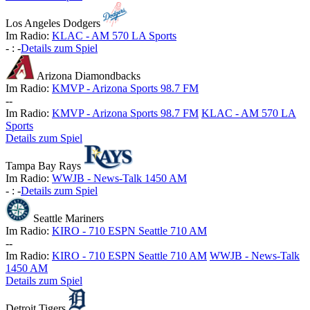
Los Angeles Dodgers
Im Radio:
KLAC - AM 570 LA Sports
-
:
-
Details zum Spiel
Arizona Diamondbacks
Im Radio:
KMVP - Arizona Sports 98.7 FM
-
-
Im Radio:
KMVP - Arizona Sports 98.7 FM
KLAC - AM 570 LA
Sports
Details zum Spiel
Tampa Bay Rays
Im Radio:
WWJB - News-Talk 1450 AM
-
:
-
Details zum Spiel
Seattle Mariners
Im Radio:
KIRO - 710 ESPN Seattle 710 AM
-
-
Im Radio:
KIRO - 710 ESPN Seattle 710 AM
WWJB - News-Talk
1450 AM
Details zum Spiel
Detroit Tigers