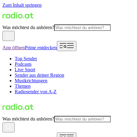
Zum Inhalt springen
Was möchtest du anhören?
App öffnen
Prime entdecken
Top Sender
Podcasts
Live Sport
Sender aus deiner Region
Musikrichtungen
Themen
Radiosender von A-Z
Was möchtest du anhören?