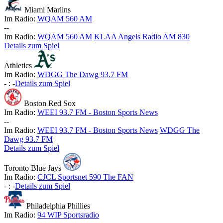
Miami Marlins
Im Radio:
WQAM 560 AM
-
-
Im Radio:
WQAM 560 AM
KLAA Angels Radio AM 830
Details zum Spiel
Athletics
Im Radio:
WDGG The Dawg 93.7 FM
-
:
-
Details zum Spiel
Boston Red Sox
Im Radio:
WEEI 93.7 FM - Boston Sports News
-
-
Im Radio:
WEEI 93.7 FM - Boston Sports News
WDGG The
Dawg 93.7 FM
Details zum Spiel
Toronto Blue Jays
Im Radio:
CJCL Sportsnet 590 The FAN
-
:
-
Details zum Spiel
Philadelphia Phillies
Im Radio:
94 WIP Sportsradio