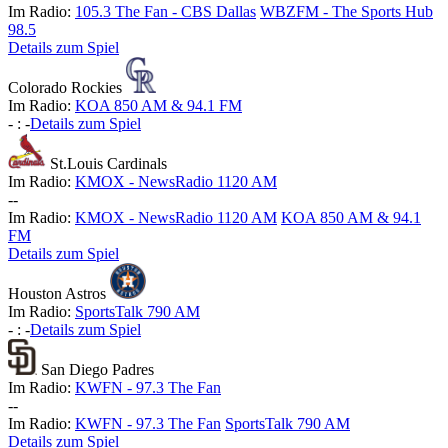
Im Radio:
105.3 The Fan - CBS Dallas
WBZFM - The Sports Hub
98.5
Details zum Spiel
Colorado Rockies
Im Radio:
KOA 850 AM & 94.1 FM
-
:
-
Details zum Spiel
St.Louis Cardinals
Im Radio:
KMOX - NewsRadio 1120 AM
-
-
Im Radio:
KMOX - NewsRadio 1120 AM
KOA 850 AM & 94.1
FM
Details zum Spiel
Houston Astros
Im Radio:
SportsTalk 790 AM
-
:
-
Details zum Spiel
San Diego Padres
Im Radio:
KWFN - 97.3 The Fan
-
-
Im Radio:
KWFN - 97.3 The Fan
SportsTalk 790 AM
Details zum Spiel