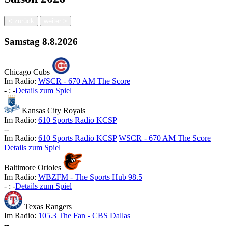
|
<
zurück
weiter
>
Samstag
8.8.2026
Chicago Cubs
Im Radio:
WSCR - 670 AM The Score
-
:
-
Details zum Spiel
Kansas City Royals
Im Radio:
610 Sports Radio KCSP
-
-
Im Radio:
610 Sports Radio KCSP
WSCR - 670 AM The Score
Details zum Spiel
Baltimore Orioles
Im Radio:
WBZFM - The Sports Hub 98.5
-
:
-
Details zum Spiel
Texas Rangers
Im Radio:
105.3 The Fan - CBS Dallas
-
-