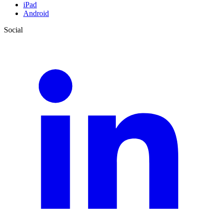
iPad
Android
Social