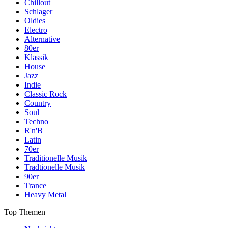
Chillout
Schlager
Oldies
Electro
Alternative
80er
Klassik
House
Jazz
Indie
Classic Rock
Country
Soul
Techno
R'n'B
Latin
70er
Traditionelle Musik
Tradtionelle Musik
90er
Trance
Heavy Metal
Top Themen