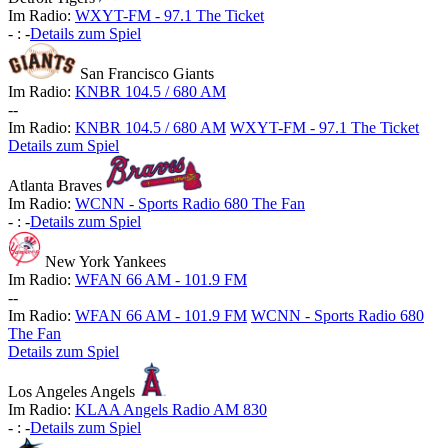
Im Radio:
WXYT-FM - 97.1 The Ticket
-
:
-
Details zum Spiel
San Francisco Giants
Im Radio:
KNBR 104.5 / 680 AM
-
-
Im Radio:
KNBR 104.5 / 680 AM
WXYT-FM - 97.1 The Ticket
Details zum Spiel
Atlanta Braves
Im Radio:
WCNN - Sports Radio 680 The Fan
-
:
-
Details zum Spiel
New York Yankees
Im Radio:
WFAN 66 AM - 101.9 FM
-
-
Im Radio:
WFAN 66 AM - 101.9 FM
WCNN - Sports Radio 680
The Fan
Details zum Spiel
Los Angeles Angels
Im Radio:
KLAA Angels Radio AM 830
-
:
-
Details zum Spiel