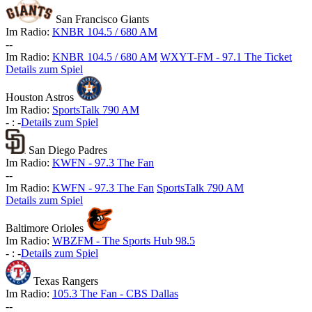
San Francisco Giants
Im Radio:
KNBR 104.5 / 680 AM
-
-
Im Radio:
KNBR 104.5 / 680 AM
WXYT-FM - 97.1 The Ticket
Details zum Spiel
Houston Astros
Im Radio:
SportsTalk 790 AM
-
:
-
Details zum Spiel
San Diego Padres
Im Radio:
KWFN - 97.3 The Fan
-
-
Im Radio:
KWFN - 97.3 The Fan
SportsTalk 790 AM
Details zum Spiel
Baltimore Orioles
Im Radio:
WBZFM - The Sports Hub 98.5
-
:
-
Details zum Spiel
Texas Rangers
Im Radio:
105.3 The Fan - CBS Dallas
-
-