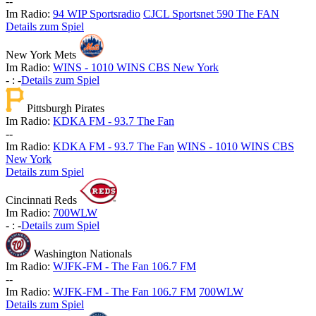
-
-
Im Radio:
94 WIP Sportsradio
CJCL Sportsnet 590 The FAN
Details zum Spiel
New York Mets
Im Radio:
WINS - 1010 WINS CBS New York
-
:
-
Details zum Spiel
Pittsburgh Pirates
Im Radio:
KDKA FM - 93.7 The Fan
-
-
Im Radio:
KDKA FM - 93.7 The Fan
WINS - 1010 WINS CBS
New York
Details zum Spiel
Cincinnati Reds
Im Radio:
700WLW
-
:
-
Details zum Spiel
Washington Nationals
Im Radio:
WJFK-FM - The Fan 106.7 FM
-
-
Im Radio:
WJFK-FM - The Fan 106.7 FM
700WLW
Details zum Spiel