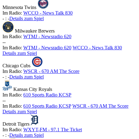
Minnesota Twins
Im Radio:
WCCO - News Talk 830
-
:
-
Details zum Spiel
Milwaukee Brewers
Im Radio:
WTMJ - Newsradio 620
-
-
Im Radio:
WTMJ - Newsradio 620
WCCO - News Talk 830
Details zum Spiel
Chicago Cubs
Im Radio:
WSCR - 670 AM The Score
-
:
-
Details zum Spiel
Kansas City Royals
Im Radio:
610 Sports Radio KCSP
-
-
Im Radio:
610 Sports Radio KCSP
WSCR - 670 AM The Score
Details zum Spiel
Detroit Tigers
Im Radio:
WXYT-FM - 97.1 The Ticket
-
:
-
Details zum Spiel