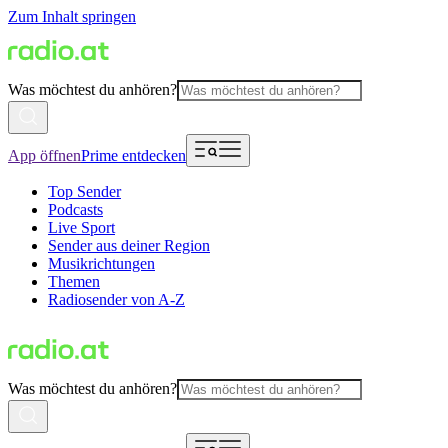
Zum Inhalt springen
Was möchtest du anhören?
App öffnen
Prime entdecken
Top Sender
Podcasts
Live Sport
Sender aus deiner Region
Musikrichtungen
Themen
Radiosender von A-Z
Was möchtest du anhören?