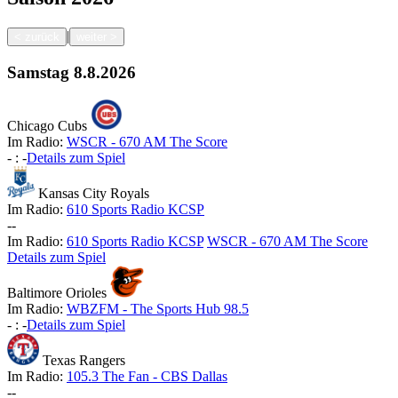
|
<
zurück
weiter
>
Samstag
8.8.2026
Chicago Cubs
Im Radio:
WSCR - 670 AM The Score
-
:
-
Details zum Spiel
Kansas City Royals
Im Radio:
610 Sports Radio KCSP
-
-
Im Radio:
610 Sports Radio KCSP
WSCR - 670 AM The Score
Details zum Spiel
Baltimore Orioles
Im Radio:
WBZFM - The Sports Hub 98.5
-
:
-
Details zum Spiel
Texas Rangers
Im Radio:
105.3 The Fan - CBS Dallas
-
-