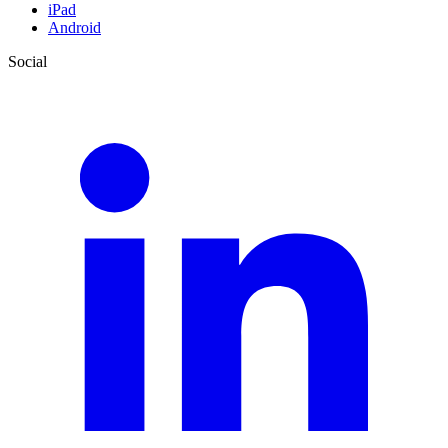
iPad
Android
Social