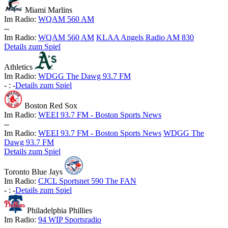
Miami Marlins
Im Radio:
WQAM 560 AM
-
-
Im Radio:
WQAM 560 AM
KLAA Angels Radio AM 830
Details zum Spiel
Athletics
Im Radio:
WDGG The Dawg 93.7 FM
-
:
-
Details zum Spiel
Boston Red Sox
Im Radio:
WEEI 93.7 FM - Boston Sports News
-
-
Im Radio:
WEEI 93.7 FM - Boston Sports News
WDGG The
Dawg 93.7 FM
Details zum Spiel
Toronto Blue Jays
Im Radio:
CJCL Sportsnet 590 The FAN
-
:
-
Details zum Spiel
Philadelphia Phillies
Im Radio:
94 WIP Sportsradio