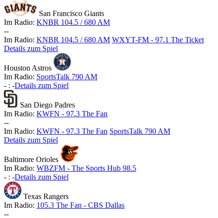
San Francisco Giants
Im Radio:
KNBR 104.5 / 680 AM
-
-
Im Radio:
KNBR 104.5 / 680 AM
WXYT-FM - 97.1 The Ticket
Details zum Spiel
Houston Astros
Im Radio:
SportsTalk 790 AM
-
:
-
Details zum Spiel
San Diego Padres
Im Radio:
KWFN - 97.3 The Fan
-
-
Im Radio:
KWFN - 97.3 The Fan
SportsTalk 790 AM
Details zum Spiel
Baltimore Orioles
Im Radio:
WBZFM - The Sports Hub 98.5
-
:
-
Details zum Spiel
Texas Rangers
Im Radio:
105.3 The Fan - CBS Dallas
-
-