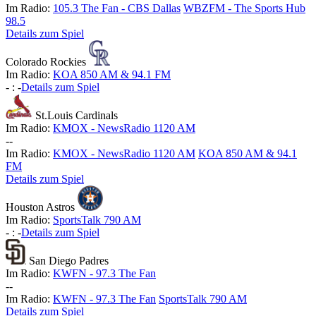
Im Radio:
105.3 The Fan - CBS Dallas
WBZFM - The Sports Hub
98.5
Details zum Spiel
Colorado Rockies
Im Radio:
KOA 850 AM & 94.1 FM
-
:
-
Details zum Spiel
St.Louis Cardinals
Im Radio:
KMOX - NewsRadio 1120 AM
-
-
Im Radio:
KMOX - NewsRadio 1120 AM
KOA 850 AM & 94.1
FM
Details zum Spiel
Houston Astros
Im Radio:
SportsTalk 790 AM
-
:
-
Details zum Spiel
San Diego Padres
Im Radio:
KWFN - 97.3 The Fan
-
-
Im Radio:
KWFN - 97.3 The Fan
SportsTalk 790 AM
Details zum Spiel