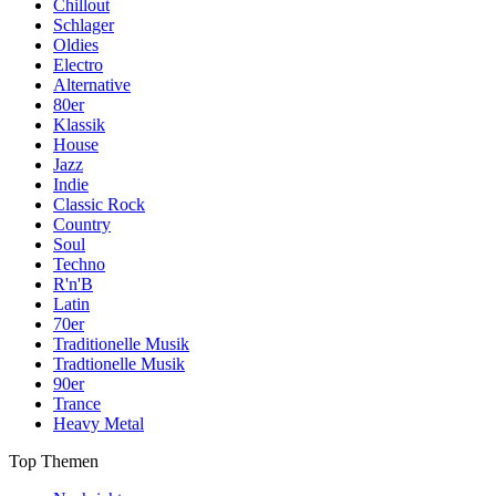
Chillout
Schlager
Oldies
Electro
Alternative
80er
Klassik
House
Jazz
Indie
Classic Rock
Country
Soul
Techno
R'n'B
Latin
70er
Traditionelle Musik
Tradtionelle Musik
90er
Trance
Heavy Metal
Top Themen