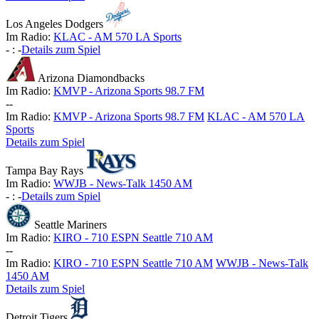
Los Angeles Dodgers
Im Radio:
KLAC - AM 570 LA Sports
-
:
-
Details zum Spiel
Arizona Diamondbacks
Im Radio:
KMVP - Arizona Sports 98.7 FM
-
-
Im Radio:
KMVP - Arizona Sports 98.7 FM
KLAC - AM 570 LA
Sports
Details zum Spiel
Tampa Bay Rays
Im Radio:
WWJB - News-Talk 1450 AM
-
:
-
Details zum Spiel
Seattle Mariners
Im Radio:
KIRO - 710 ESPN Seattle 710 AM
-
-
Im Radio:
KIRO - 710 ESPN Seattle 710 AM
WWJB - News-Talk
1450 AM
Details zum Spiel
Detroit Tigers