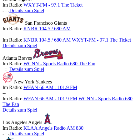
Im Radio:
WXYT-FM - 97.1 The Ticket
-
:
-
Details zum Spiel
San Francisco Giants
Im Radio:
KNBR 104.5 / 680 AM
-
-
Im Radio:
KNBR 104.5 / 680 AM
WXYT-FM - 97.1 The Ticket
Details zum Spiel
Atlanta Braves
Im Radio:
WCNN - Sports Radio 680 The Fan
-
:
-
Details zum Spiel
New York Yankees
Im Radio:
WFAN 66 AM - 101.9 FM
-
-
Im Radio:
WFAN 66 AM - 101.9 FM
WCNN - Sports Radio 680
The Fan
Details zum Spiel
Los Angeles Angels
Im Radio:
KLAA Angels Radio AM 830
-
:
-
Details zum Spiel