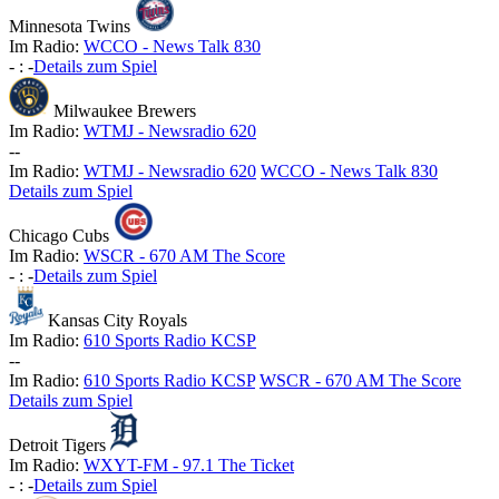
Minnesota Twins
Im Radio:
WCCO - News Talk 830
-
:
-
Details zum Spiel
Milwaukee Brewers
Im Radio:
WTMJ - Newsradio 620
-
-
Im Radio:
WTMJ - Newsradio 620
WCCO - News Talk 830
Details zum Spiel
Chicago Cubs
Im Radio:
WSCR - 670 AM The Score
-
:
-
Details zum Spiel
Kansas City Royals
Im Radio:
610 Sports Radio KCSP
-
-
Im Radio:
610 Sports Radio KCSP
WSCR - 670 AM The Score
Details zum Spiel
Detroit Tigers
Im Radio:
WXYT-FM - 97.1 The Ticket
-
:
-
Details zum Spiel