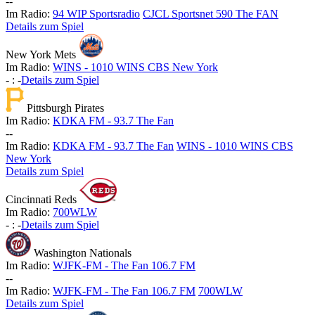
-
-
Im Radio:
94 WIP Sportsradio
CJCL Sportsnet 590 The FAN
Details zum Spiel
New York Mets
Im Radio:
WINS - 1010 WINS CBS New York
-
:
-
Details zum Spiel
Pittsburgh Pirates
Im Radio:
KDKA FM - 93.7 The Fan
-
-
Im Radio:
KDKA FM - 93.7 The Fan
WINS - 1010 WINS CBS
New York
Details zum Spiel
Cincinnati Reds
Im Radio:
700WLW
-
:
-
Details zum Spiel
Washington Nationals
Im Radio:
WJFK-FM - The Fan 106.7 FM
-
-
Im Radio:
WJFK-FM - The Fan 106.7 FM
700WLW
Details zum Spiel